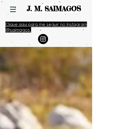
S
J. M. SAIMAGO
Clique aqui para me seguir no Instagram
@saimagos