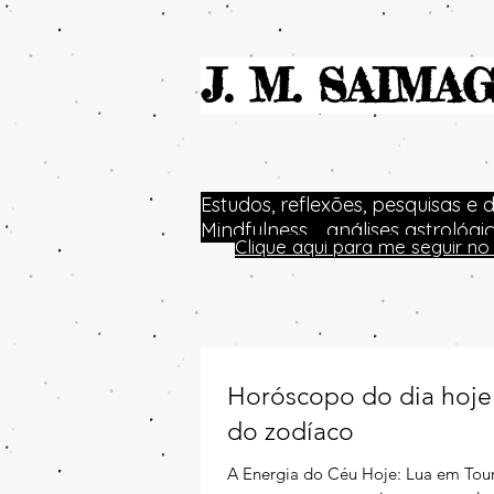
J. M. SAIMA
Estudos, reflexões, pesquisas e 
Mindfulness.... análises astrológ
Clique aqui para me seguir 
Horóscopo do dia hoje 
do zodíaco
A Energia do Céu Hoje: Lua em Tour