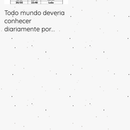
Todo mundo deveria
Horóscopo e
conhecer
previsões para 2025
diariamente por
aonde a lua transita
no céu