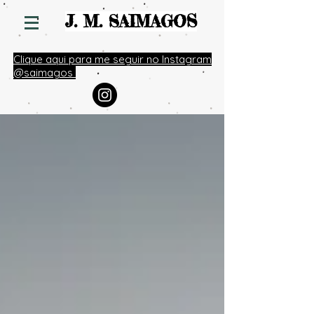
S
J. M. SAIMAGO
Clique aqui para me seguir no Instagram
@saimagos