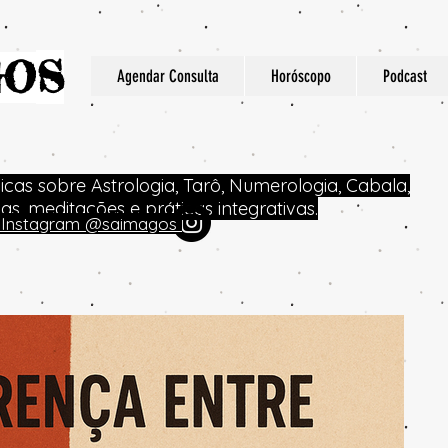
S
GO
Agendar Consulta
Horóscopo
Podcast
dicas sobre Astrologia, Tarô, Numerologia, Cabala,
icas, meditações e práticas integrativas.
no Instagram @saimagos