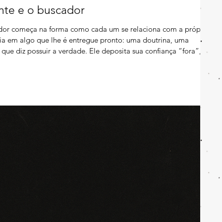
ente e o buscador
cador começa na forma como cada um se relaciona com a própria
poia em algo que lhe é entregue pronto: uma doutrina, uma
que diz possuir a verdade. Ele deposita sua confiança “fora”,
está em algo já determinado, revelado, sancionado por uma
, se torna um ato de dependência — uma aceitação de narrativas