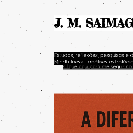
J. M. SAIMA
Estudos, reflexões, pesquisas e 
Mindfulness.... análises astrológ
Clique aqui para me seguir 