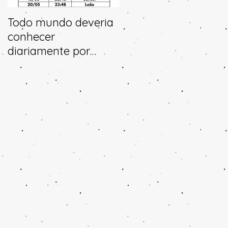
Todo mundo deveria
Horóscopo e
conhecer
previsões para 2025
diariamente por
aonde a lua transita
no céu