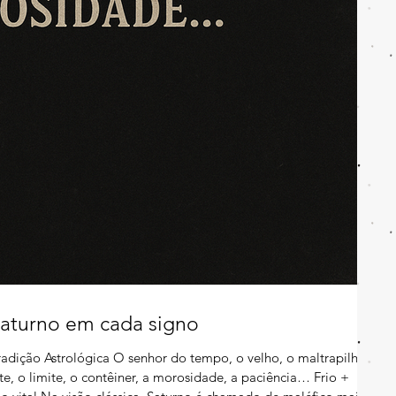
Saturno em cada signo
adição Astrológica O senhor do tempo, o velho, o maltrapilho,
e, o limite, o contêiner, a morosidade, a paciência… Frio +