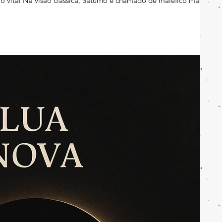
io vital Na visão clássica, Saturno é chamado de maléfico maior
fria e seca — é antagônica ao que sustenta a vida (calor e
uilo que contrai, separa, seca, esfria, distancia, petrif