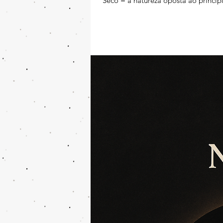
Seco = a natureza oposta ao princíp
porque sua constituição elemental — 
umidade). Assim, Saturno simboliza aq