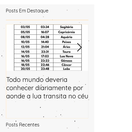
Posts Em Destaque
Todo mundo deveria
Horóscopo e p
conhecer diariamente por
para 2025
aonde a lua transita no céu