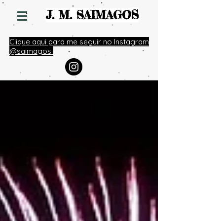
S
J. M. SAIMAGO
Clique aqui para me seguir no Instagram
@saimagos