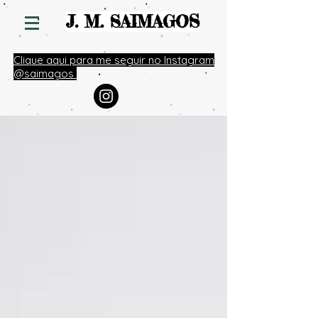
S
J. M. SAIMAGO
Clique aqui para me seguir no Instagram
@saimagos