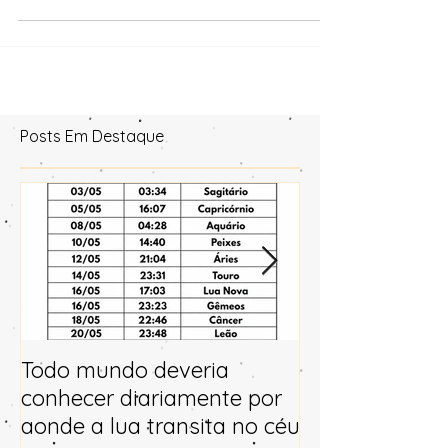
merece livros... A Verlane deu aula pra mim...
Posts Em Destaque
Todo mundo deveria
Horóscopo e p
conhecer diariamente por
para 2025