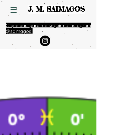
S
J. M. SAIMAGO
Clique aqui para me seguir no Instagram
@saimagos