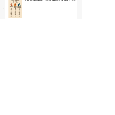
As cidades mais difíceis da vida
Arquivo
julho de 2026
(2)
2 posts
junho de 2026
(1)
1 post
março de 2026
(1)
1 post
fevereiro de 2026
(1)
1 post
janeiro de 2026
(2)
2 posts
dezembro de 2025
(3)
3 posts
novembro de 2025
(5)
5 posts
outubro de 2025
(9)
9 posts
setembro de 2025
(5)
5 posts