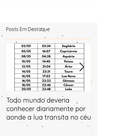
Astrologia Mund
Posts Em Destaque
Todo mundo deveria
Horóscopo e p
conhecer diariamente por
para 2025