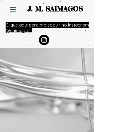
S
J. M. SAIMAGO
Clique aqui para me seguir no Instagram
@saimagos