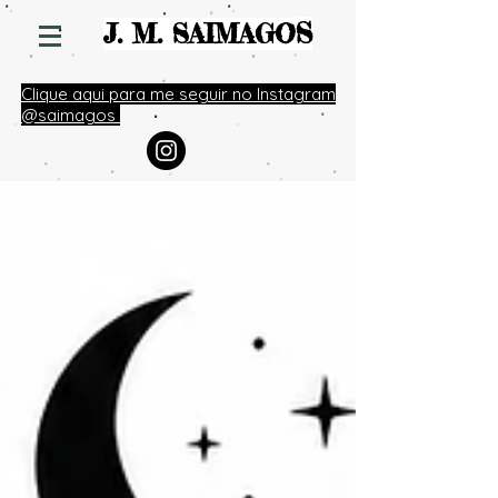
S
J. M. SAIMAGO
Clique aqui para me seguir no Instagram
@saimagos