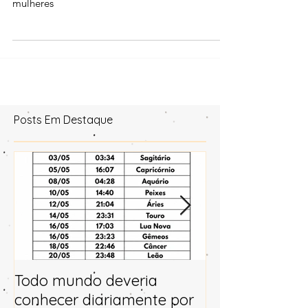
diretamente o humor principalmente das
mulheres
Posts Em Destaque
Todo mundo deveria
Horóscopo e p