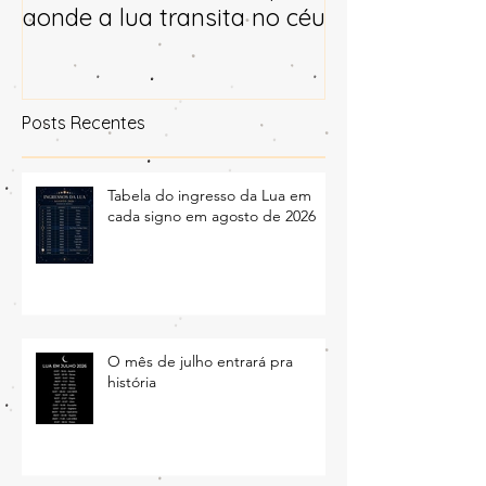
conhecer diariamente por
para 2025
aonde a lua transita no céu
Posts Recentes
Tabela do ingresso da Lua em
cada signo em agosto de 2026
O mês de julho entrará pra
história