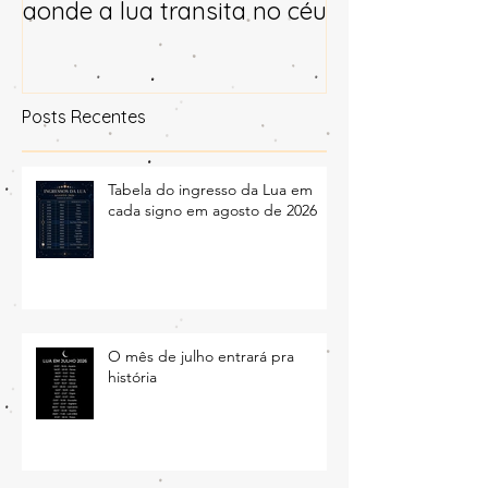
conhecer diariamente por
para 2025
aonde a lua transita no céu
Posts Recentes
Tabela do ingresso da Lua em
cada signo em agosto de 2026
O mês de julho entrará pra
história