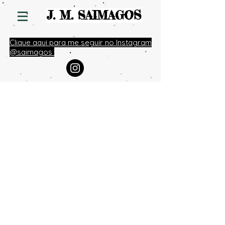
S
J. M. SAIMAGO
Clique aqui para me seguir no Instagram
@saimagos