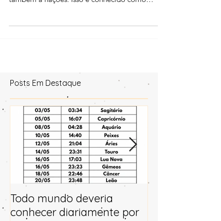
para pessoas individualmente, empresas e
também a nações. Isso é conhecido como
Astrologia Mund
Posts Em Destaque
Todo mundo deveria
Horóscopo e p