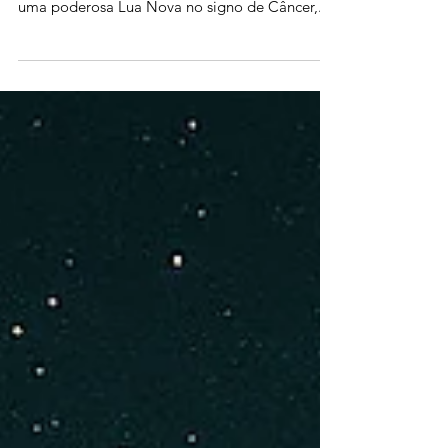
🌑 Lua Nova em Câncer: O Chamado do Lar,
da Alma e da Coragem Hoje, o céu nos entrega
uma poderosa Lua Nova no signo de Câncer,...