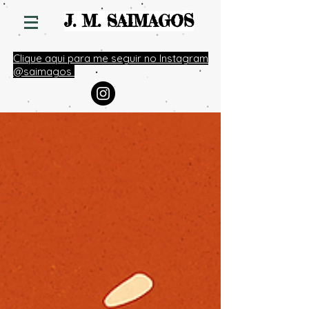
S
J. M. SAIMAGO
Clique aqui para me seguir no Instagram
@saimagos