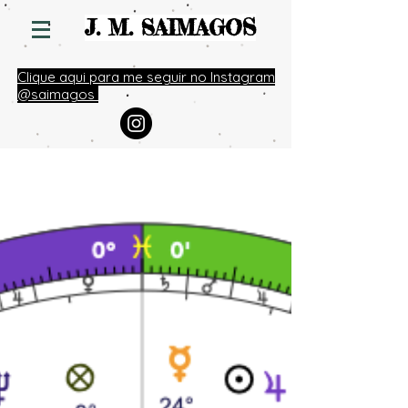
S
J. M. SAIMAGO
Clique aqui para me seguir no Instagram
@saimagos