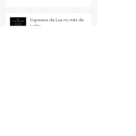
O mês de julho entrará pra
história
Ingressos da Lua no mês de
junho
Em abril de 2026 você será
testado ao limite