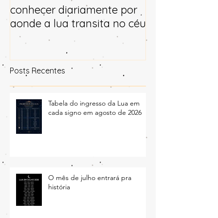
Todo mundo deveria
Horóscopo e p
conhecer diariamente por
para 2025
aonde a lua transita no céu
Posts Recentes
Tabela do ingresso da Lua em
cada signo em agosto de 2026