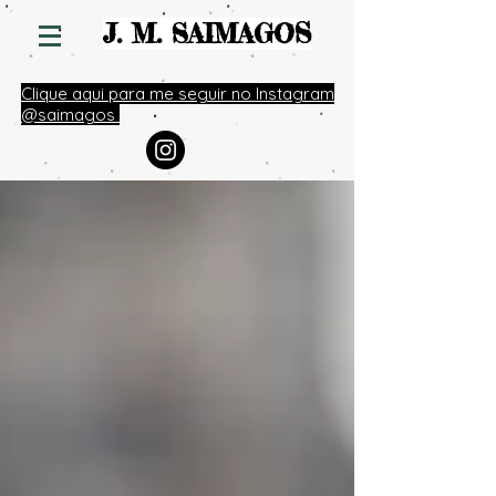
S
J. M. SAIMAGO
Clique aqui para me seguir no Instagram
@saimagos