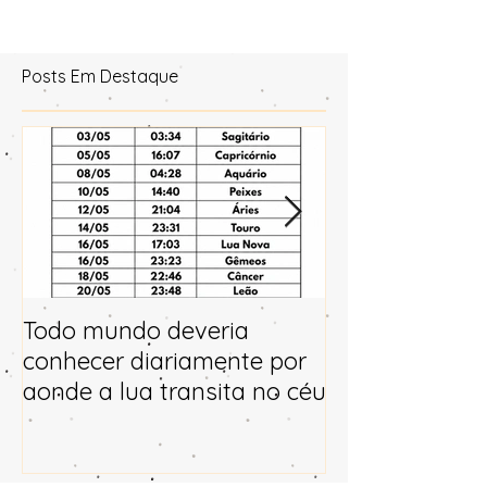
estrela...
Posts Em Destaque
Todo mundo deveria
Horóscopo e p
conhecer diariamente por
para 2025
aonde a lua transita no céu