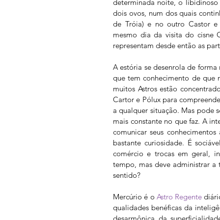
determinada noite, o libidinos
dois ovos, num dos quais conti
de Tróia) e no outro Castor e 
mesmo dia da visita do cisne 
representam desde então as parte
A estória se desenrola de forma
que tem conhecimento de que no
muitos Astros estão concentrad
Cartor e Pólux para compreender
a qualquer situação. Mas pode se 
mais constante no que faz. A int
comunicar seus conhecimentos 
bastante curiosidade. É sociável
comércio e trocas em geral, in
tempo, mas deve administrar a te
sentido?
Mercúrio é o 
Astro Regente
 diár
qualidades benéficas da inteli
desarmônica da superficialidad