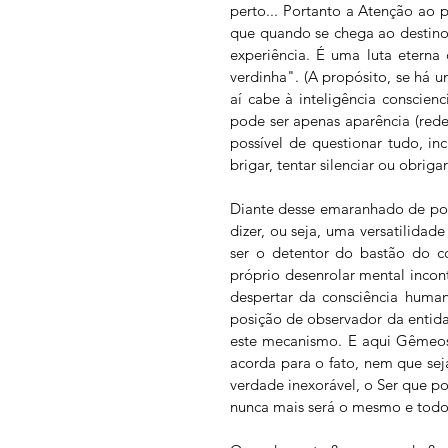
perto... Portanto a Atenção ao 
que quando se chega ao destino
experiência. É uma luta etern
verdinha". (A propósito, se há
aí cabe à inteligência conscien
pode ser apenas aparência (rede
possível de questionar tudo, inc
brigar, tentar silenciar ou obrig
Diante desse emaranhado de poss
dizer, ou seja, uma versatilidad
ser o detentor do bastão do c
próprio desenrolar mental incont
despertar da consciência human
posição de observador da entid
este mecanismo. E aqui Gêmeos 
acorda para o fato, nem que sej
verdade inexorável, o Ser que po
nunca mais será o mesmo e todo 