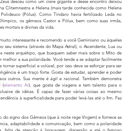
o Zeus desceu como um cisne gigante e desse encontro deixou 
nha Clitemnestra e Helena (mais tarde conhecida como Helena 
Polideuco (Pólux). Como Tíndaro havia fertilizado Leda no 
Olímpico, os gêmeos Castor e Pólux, bem como suas irmãs, 
s mortais e divinas da vida.
 muito interessante e recomendo a você Geminiano ou àqueles 
 seu sistema (através do Mapa Astral), o Ascendente, Lua ou 
os neste arquétipo, que busquem saber mais sobre o Mito de 
 melhor a sua polaridade. Você tende a se adaptar facilmente 
tornar superficial e volúvel, por isso deve se esforçar para ser 
eligência é um traço forte. Gosta de estudar, aprender e poder 
aos outros. Sua mente é ágil e racional. Também demonstra 
 (
elemento Ar
), que gosta de viagens e tem talento para o 
clusive de idéias. É capaz de fazer várias coisas ao mesmo 
ndência à superficialidade para poder levá-las até o fim. Faz 
io do signo dos Gêmeos (que à noite rege Virgem) e fornece as 
gência, adaptabilidade e comunicação, bem como a polaridade 
e, falta de atenção à linguagem, dispersão e até o famoso 