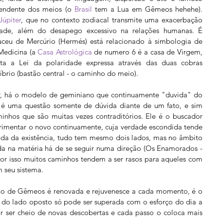
ependente dos meios (o 
Brasil
 tem a Lua em Gêmeos hehehe). 
Júpiter
,
 que no contexto zodiacal transmite uma exacerbação 
dade, além do desapego excessivo na relações humanas. É 
ceu de Mercúrio (Hermés) está relacionado à simbologia de 
 Medicina (a 
Casa Astrológica
 de numero 6 é a casa de Virgem, 
ta a Lei da polaridade expressa através das duas cobras 
íbrio (bastão central - o caminho do meio).
r, há o modelo de geminiano que continuamente "duvida" do 
 é uma questão somente de dúvida diante de um fato, e sim 
inhos que são muitas vezes contraditórios. Ele é o buscador 
erimentar o novo continuamente, cuja verdade escondida tende 
unda da existência, tudo tem mesmo dois lados, mas no âmbito 
a na matéria há de se seguir numa direção (Os Enamorados - 
Por isso muitos caminhos tendem a ser rasos para aqueles com 
 seu sistema.
gno de Gêmeos é renovada e rejuvenesce a cada momento, é o 
 do lado oposto só pode ser superada com o esforço do dia a 
or ser cheio de novas descobertas e cada passo o coloca mais 