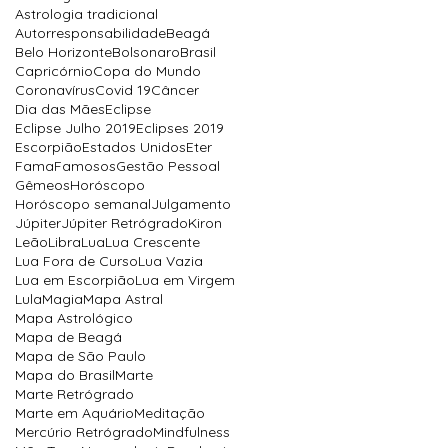
Astrologia tradicional
Autorresponsabilidade
Beagá
Belo Horizonte
Bolsonaro
Brasil
Capricórnio
Copa do Mundo
Coronavírus
Covid 19
Câncer
Dia das Mães
Eclipse
Eclipse Julho 2019
Eclipses 2019
Escorpião
Estados Unidos
Eter
Fama
Famosos
Gestão Pessoal
Gêmeos
Horóscopo
Horóscopo semanal
Julgamento
Júpiter
Júpiter Retrógrado
Kiron
Leão
Libra
Lua
Lua Crescente
Lua Fora de Curso
Lua Vazia
Lua em Escorpião
Lua em Virgem
Lula
Magia
Mapa Astral
Mapa Astrológico
Mapa de Beagá
Mapa de São Paulo
Mapa do Brasil
Marte
Marte Retrógrado
Marte em Aquário
Meditação
Mercúrio Retrógrado
Mindfulness