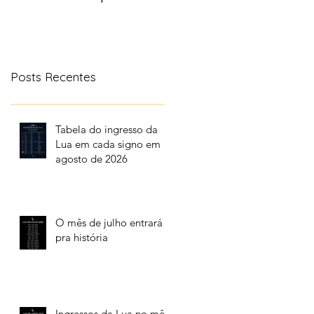
aonde a lua transita
no céu
Posts Recentes
Tabela do ingresso da
Lua em cada signo em
agosto de 2026
O mês de julho entrará
pra história
Ingressos da Lua no mês