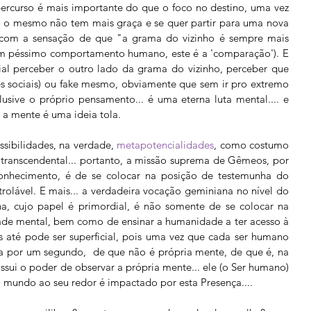
percurso é mais importante do que o foco no destino, uma vez 
 o mesmo não tem mais graça e se quer partir para uma nova 
a com a sensação de que "a grama do vizinho é sempre mais 
 um péssimo comportamento humano, este é a 'comparação'). E 
cial perceber o outro lado da grama do vizinho, perceber que 
s sociais) ou fake mesmo, obviamente que sem ir pro extremo 
lusive o próprio pensamento... é uma eterna luta mental.... e 
ar a mente é uma ideia tola.
ibilidades, na verdade, 
metapotencialidades
, como costumo 
e transcendental... portanto, a missão suprema de Gêmeos, por 
onhecimento, é de se colocar na posição de testemunha do 
rolável. E mais... a verdadeira vocação geminiana no nível do 
a, cujo papel é primordial, é não somente de se colocar na 
ade mental, bem como de ensinar a humanidade a ter acesso à 
até pode ser superficial, pois uma vez que cada ser humano 
a por um segundo,  de que não é própria mente, de que é, na 
ssui o poder de observar a própria mente... ele (o Ser humano) 
mundo ao seu redor é impactado por esta Presença.... 