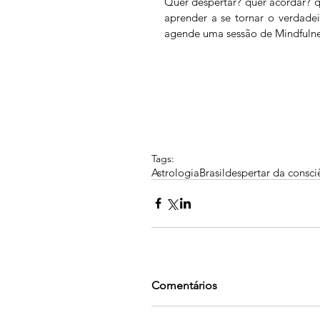
Quer despertar? quer acordar? q
aprender a se tornar o verdade
agende uma sessão de Mindfulnes
Tags:
Astrologia
Brasil
despertar da consci
Comentários