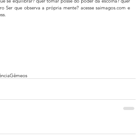
ue se equilibrar? quer tomar posse do poder da escolha? quer 
iro Ser que observa a própria mente? acesse 
saimagos.com
 e 
s.  
ência
Gêmeos