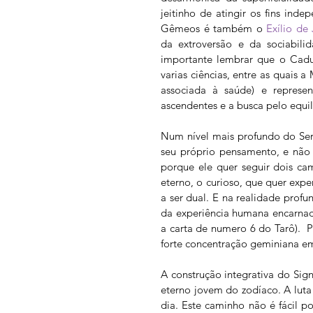
jeitinho de atingir os fins ind
Gêmeos é também o 
Exílio de 
da extroversão e da sociabili
importante lembrar que o Cadu
varias ciências, entre as quais a
associada à saúde) e represen
ascendentes e a busca pelo equil
Num nível mais profundo do Se
seu próprio pensamento, e não
porque ele quer seguir dois cam
eterno, o curioso, que quer exp
a ser dual. E na realidade prof
da experiência humana encarnad
a carta de numero 6 do Tarô).  
forte concentração geminiana em
A construção integrativa do Si
eterno jovem do zodíaco. A luta
dia. Este caminho não é fácil p