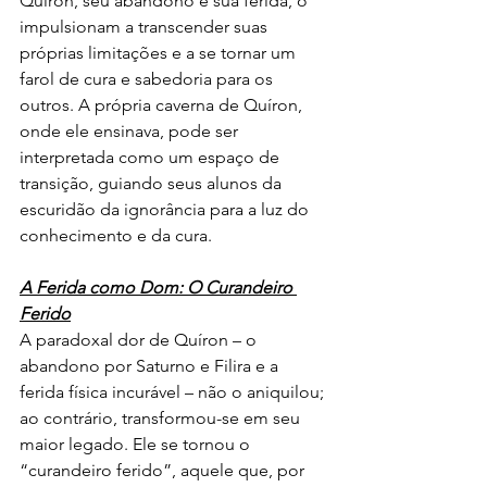
Quíron, seu abandono e sua ferida, o 
impulsionam a transcender suas 
próprias limitações e a se tornar um 
farol de cura e sabedoria para os 
outros. A própria caverna de Quíron, 
onde ele ensinava, pode ser 
interpretada como um espaço de 
transição, guiando seus alunos da 
escuridão da ignorância para a luz do 
conhecimento e da cura.
A Ferida como Dom: O Curandeiro 
Ferido
A paradoxal dor de Quíron – o 
abandono por Saturno e Filira e a 
ferida física incurável – não o aniquilou; 
ao contrário, transformou-se em seu 
maior legado. Ele se tornou o 
“curandeiro ferido”, aquele que, por 