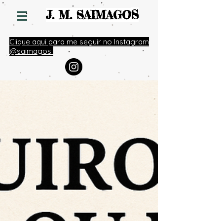
S
J. M. SAIMAGO
Clique aqui para me seguir no Instagram
@saimagos