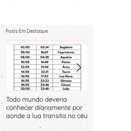
Posts Em Destaque
Todo mundo deveria
Horóscopo e p
conhecer diariamente por
para 2025
aonde a lua transita no céu