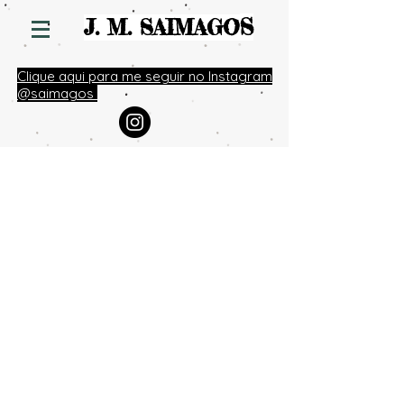
S
J. M. SAIMAGO
Clique aqui para me seguir no Instagram
@saimagos