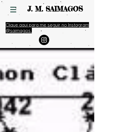
S
J. M. SAIMAGO
Clique aqui para me seguir no Instagram
@saimagos