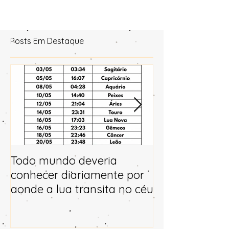
Posts Em Destaque
Todo mundo deveria
Horóscopo e p
conhecer diariamente por
para 2025
aonde a lua transita no céu