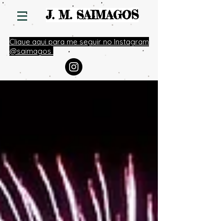
S
J. M. SAIMAGO
Clique aqui para me seguir no Instagram
@saimagos