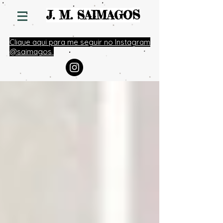
S
J. M. SAIMAGO
Clique aqui para me seguir no Instagram
@saimagos