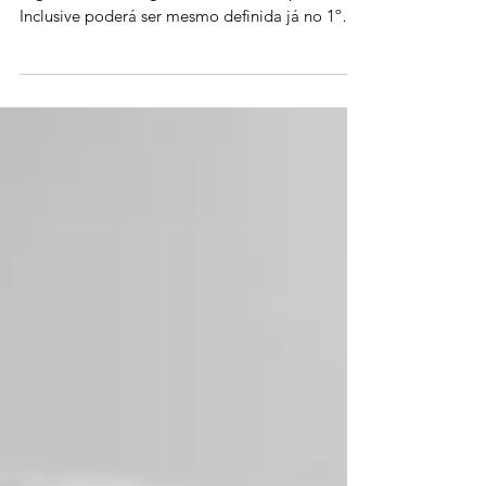
Bolsonaro é quem vai ganhar a eleição de 2022,
segundo a Astrologia em análise completa.
Inclusive poderá ser mesmo definida já no 1º
turno