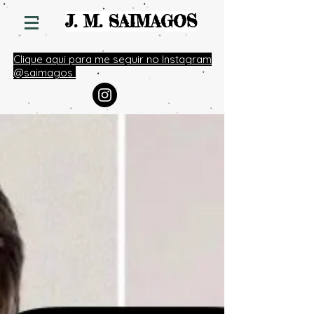
S
J. M. SAIMAGO
Clique aqui para me seguir no Instagram
@saimagos