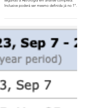
Bolsonaro é quem vai ganhar a eleição de 2022,
segundo a Astrologia em análise completa.
Inclusive poderá ser mesmo definida já no 1º
turno