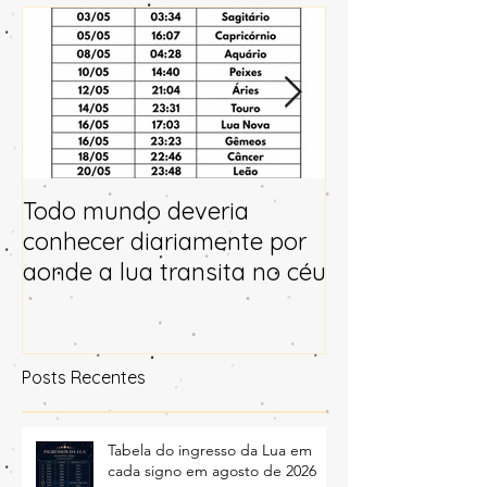
Posts Em Destaque
Todo mundo deveria
Horóscopo e p
conhecer diariamente por
para 2025
aonde a lua transita no céu