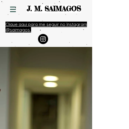
S
J. M. SAIMAGO
Clique aqui para me seguir no Instagram
@saimagos