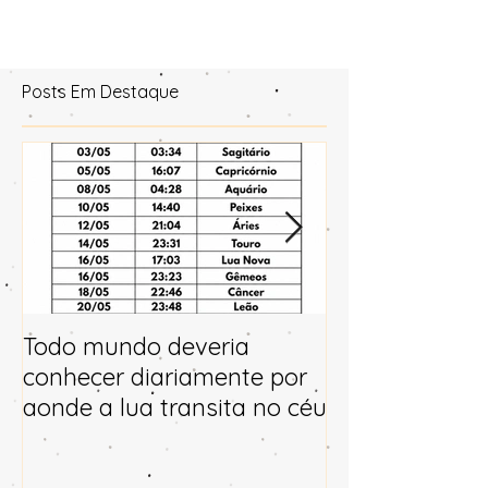
Posts Em Destaque
Todo mundo deveria
Horóscopo e p
conhecer diariamente por
para 2025
aonde a lua transita no céu