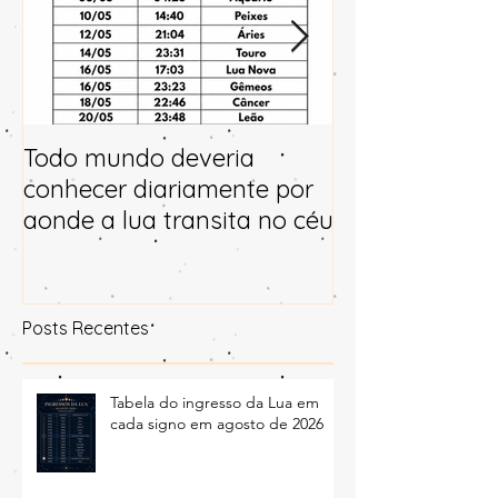
Todo mundo deveria
Horóscopo e p
conhecer diariamente por
para 2025
aonde a lua transita no céu
Posts Recentes
Tabela do ingresso da Lua em