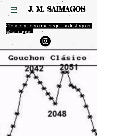
S
J. M. SAIMAGO
Clique aqui para me seguir no Instagram
@saimagos