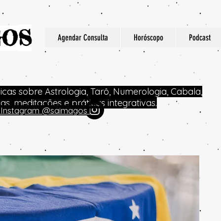
S
GO
Agendar Consulta
Horóscopo
Podcast
dicas sobre Astrologia, Tarô, Numerologia, Cabala,
icas, meditações e práticas integrativas.
no Instagram @saimagos