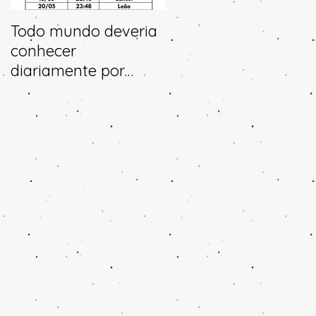
Todo mundo deveria
Horóscopo e
conhecer
previsões para 2025
diariamente por
aonde a lua transita
no céu