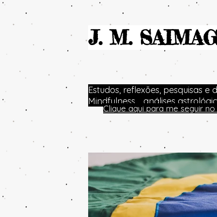
J. M. SAIMA
Estudos, reflexões, pesquisas e 
Mindfulness.... análises astrológ
Clique aqui para me seguir 