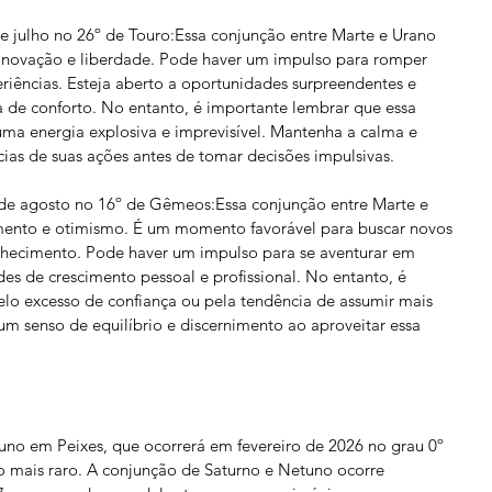
e julho no 26º de Touro:Essa conjunção entre Marte e Urano 
inovação e liberdade. Pode haver um impulso para romper 
riências. Esteja aberto a oportunidades surpreendentes e 
na de conforto. No entanto, é importante lembrar que essa 
a energia explosiva e imprevisível. Mantenha a calma e 
ias de suas ações antes de tomar decisões impulsivas.
de agosto no 16º de Gêmeos:Essa conjunção entre Marte e 
imento e otimismo. É um momento favorável para buscar novos 
onhecimento. Pode haver um impulso para se aventurar em 
es de crescimento pessoal e profissional. No entanto, é 
elo excesso de confiança ou pela tendência de assumir mais 
m senso de equilíbrio e discernimento ao aproveitar essa 
uno em Peixes, que ocorrerá em fevereiro de 2026 no grau 0º 
o mais raro. A conjunção de Saturno e Netuno ocorre 