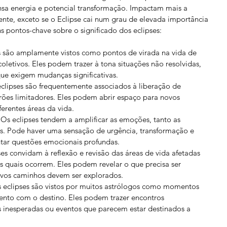
sa energia e potencial transformação. Impactam mais a 
nte, exceto se o Eclipse cai num grau de elevada importância 
 pontos-chave sobre o significado dos eclipses:
s são amplamente vistos como pontos de virada na vida de 
letivos. Eles podem trazer à tona situações não resolvidas, 
ue exigem mudanças significativas.
clipses são frequentemente associados à liberação de 
ões limitadores. Eles podem abrir espaço para novos 
rentes áreas da vida.
 Os eclipses tendem a amplificar as emoções, tanto as 
as. Pode haver uma sensação de urgência, transformação e 
tar questões emocionais profundas.
ses convidam à reflexão e revisão das áreas de vida afetadas 
s quais ocorrem. Eles podem revelar o que precisa ser 
ovos caminhos devem ser explorados.
s eclipses são vistos por muitos astrólogos como momentos 
ento com o destino. Eles podem trazer encontros 
es inesperadas ou eventos que parecem estar destinados a 