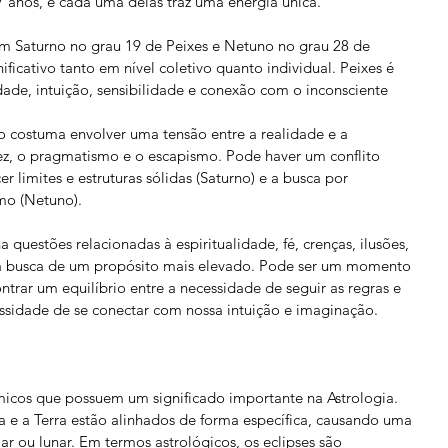
anos, e cada uma delas traz uma energia única.
om Saturno no grau 19 de Peixes e Netuno no grau 28 de 
ficativo tanto em nível coletivo quanto individual. Peixes é 
dade, intuição, sensibilidade e conexão com o inconsciente
 costuma envolver uma tensão entre a realidade e a 
dez, o pragmatismo e o escapismo. Pode haver um conflito 
r limites e estruturas sólidas (Saturno) e a busca por 
smo (Netuno).
 questões relacionadas à espiritualidade, fé, crenças, ilusões, 
e a busca de um propósito mais elevado. Pode ser um momento 
rar um equilíbrio entre a necessidade de seguir as regras e 
essidade de se conectar com nossa intuição e imaginação.
micos que possuem um significado importante na Astrologia. 
a e a Terra estão alinhados de forma específica, causando uma 
ar ou lunar. Em termos astrológicos, os eclipses são 