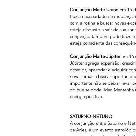
Conjunção Marte-Urano
 em 15 d
traz a necessidade de mudança, 
com a rotina e buscar novas expe
esteja disposto a sair da sua zo
conjunção também pode trazer um
esteja consciente das consequênc
Conjunção Marte-Júpiter
 em 16 
Júpiter agrega expansão, cresc
desafios, aprender e adquirir c
novas áreas e buscar oportunidad
importante não se deixar levar p
do que se pode lidar. Mantenha u
energia positiva.
SATURNO-NETUNO
A conjunção entre Saturno e Net
de Áries, é um evento astrológic