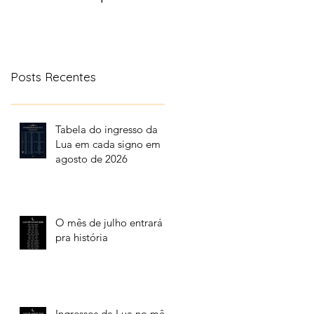
aonde a lua transita
no céu
Posts Recentes
Tabela do ingresso da
Lua em cada signo em
agosto de 2026
O mês de julho entrará
pra história
Ingressos da Lua no mês