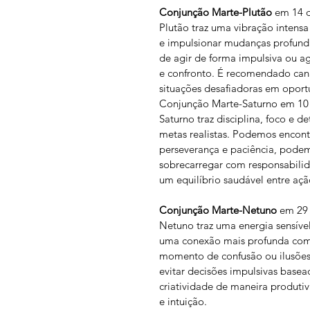
Conjunção Marte-Plutão 
em 14 d
Plutão traz uma vibração intens
e impulsionar mudanças profunda
de agir de forma impulsiva ou a
e confronto. É recomendado cana
situações desafiadoras em oport
Conjunção Marte-Saturno em 10 d
Saturno traz disciplina, foco e d
metas realistas. Podemos encont
perseverança e paciência, podemo
sobrecarregar com responsabilida
um equilíbrio saudável entre açã
Conjunção Marte-Netuno
 em 29 
Netuno traz uma energia sensível 
uma conexão mais profunda com
momento de confusão ou ilusões,
evitar decisões impulsivas basead
criatividade de maneira produtiv
e intuição.