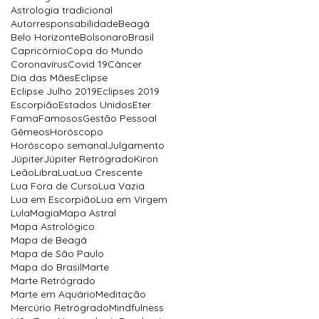
Astrologia tradicional
Autorresponsabilidade
Beagá
Belo Horizonte
Bolsonaro
Brasil
Capricórnio
Copa do Mundo
Coronavírus
Covid 19
Câncer
Dia das Mães
Eclipse
Eclipse Julho 2019
Eclipses 2019
Escorpião
Estados Unidos
Eter
Fama
Famosos
Gestão Pessoal
Gêmeos
Horóscopo
Horóscopo semanal
Julgamento
Júpiter
Júpiter Retrógrado
Kiron
Leão
Libra
Lua
Lua Crescente
Lua Fora de Curso
Lua Vazia
Lua em Escorpião
Lua em Virgem
Lula
Magia
Mapa Astral
Mapa Astrológico
Mapa de Beagá
Mapa de São Paulo
Mapa do Brasil
Marte
Marte Retrógrado
Marte em Aquário
Meditação
Mercúrio Retrógrado
Mindfulness