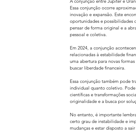
A conjunção entre Júpiter e Uran
Essa conjunção ocorre aproxima
inovação e expansão. Este enco
oportunidades e possibilidades d
pensar de forma original e a a
pessoal e coletiva.
Em 2024, a conjunção acontecen
relacionadas à estabilidade fina
uma abertura para novas formas 
buscar liberdade financeira.
Essa conjunção também pode traz
individual quanto coletivo. Pode
científicas e transformações soc
originalidade e a busca por solu
No entanto, é importante lembr
certo grau de instabilidade e imp
mudanças e estar disposto a sai