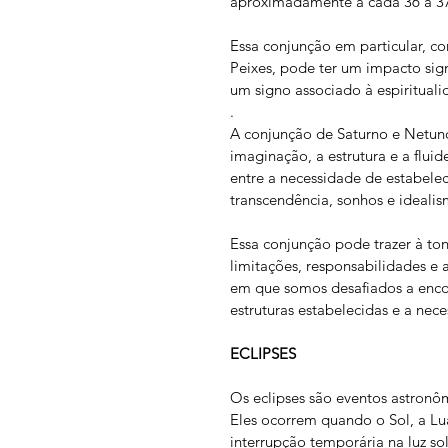
aproximadamente a cada 36 a 37 
Essa conjunção em particular, c
Peixes, pode ter um impacto signi
um signo associado à espirituali
.
A conjunção de Saturno e Netuno
imaginação, a estrutura e a flui
entre a necessidade de estabelece
transcendência, sonhos e ideali
Essa conjunção pode trazer à tona
limitações, responsabilidades 
em que somos desafiados a encont
estruturas estabelecidas e a nec
ECLIPSES
Os eclipses são eventos astronô
Eles ocorrem quando o Sol, a Lu
interrupção temporária na luz sol