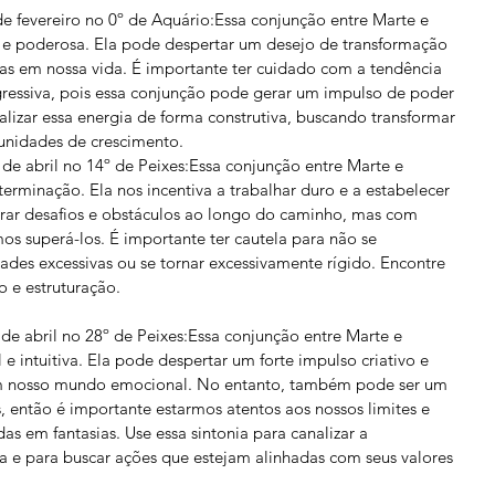
e fevereiro no 0º de Aquário:Essa conjunção entre Marte e 
a e poderosa. Ela pode despertar um desejo de transformação 
s em nossa vida. É importante ter cuidado com a tendência 
gressiva, pois essa conjunção pode gerar um impulso de poder 
lizar essa energia de forma construtiva, buscando transformar 
unidades de crescimento.
e abril no 14º de Peixes:Essa conjunção entre Marte e 
eterminação. Ela nos incentiva a trabalhar duro e a estabelecer 
rar desafios e obstáculos ao longo do caminho, mas com 
s superá-los. É importante ter cautela para não se 
des excessivas ou se tornar excessivamente rígido. Encontre 
o e estruturação.
de abril no 28º de Peixes:Essa conjunção entre Marte e 
e intuitiva. Ela pode despertar um forte impulso criativo e 
 nosso mundo emocional. No entanto, também pode ser um 
 então é importante estarmos atentos aos nossos limites e 
as em fantasias. Use essa sintonia para canalizar a 
a e para buscar ações que estejam alinhadas com seus valores 