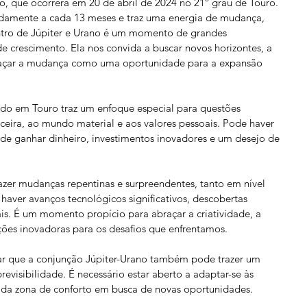
o, que ocorrerá em 20 de abril de 2024 no 21º grau de Touro. 
damente a cada 13 meses e traz uma energia de mudança, 
ntro de Júpiter e Urano é um momento de grandes 
e crescimento. Ela nos convida a buscar novos horizontes, a 
braçar a mudança como uma oportunidade para a expansão 
do em Touro traz um enfoque especial para questões 
nceira, ao mundo material e aos valores pessoais. Pode haver 
de ganhar dinheiro, investimentos inovadores e um desejo de 
er mudanças repentinas e surpreendentes, tanto em nível 
 haver avanços tecnológicos significativos, descobertas 
iais. É um momento propício para abraçar a criatividade, a 
ções inovadoras para os desafios que enfrentamos.
ar que a conjunção Júpiter-Urano também pode trazer um 
revisibilidade. É necessário estar aberto a adaptar-se às 
r da zona de conforto em busca de novas oportunidades.