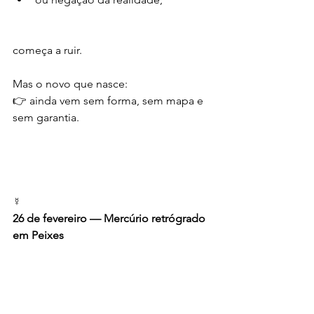
começa a ruir.
Mas o novo que nasce:
👉 ainda vem sem forma, sem mapa e 
sem garantia.
☿
26 de fevereiro — Mercúrio retrógrado 
em Peixes
Mercúrio inicia seu movimento 
retrógrado em Peixes, abrindo um 