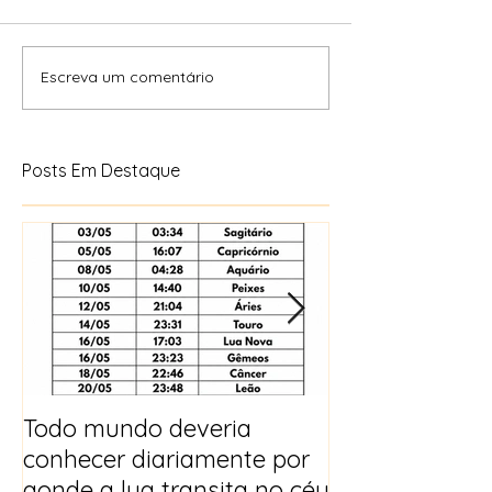
Escreva um comentário
Posts Em Destaque
Todo mundo deveria
Horóscopo e p
conhecer diariamente por
para 2025
aonde a lua transita no céu