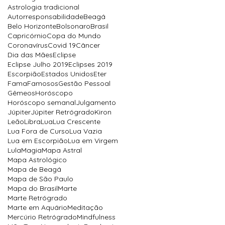
Astrologia tradicional
Autorresponsabilidade
Beagá
Belo Horizonte
Bolsonaro
Brasil
Capricórnio
Copa do Mundo
Coronavírus
Covid 19
Câncer
Dia das Mães
Eclipse
Eclipse Julho 2019
Eclipses 2019
Escorpião
Estados Unidos
Eter
Fama
Famosos
Gestão Pessoal
Gêmeos
Horóscopo
Horóscopo semanal
Julgamento
Júpiter
Júpiter Retrógrado
Kiron
Leão
Libra
Lua
Lua Crescente
Lua Fora de Curso
Lua Vazia
Lua em Escorpião
Lua em Virgem
Lula
Magia
Mapa Astral
Mapa Astrológico
Mapa de Beagá
Mapa de São Paulo
Mapa do Brasil
Marte
Marte Retrógrado
Marte em Aquário
Meditação
Mercúrio Retrógrado
Mindfulness