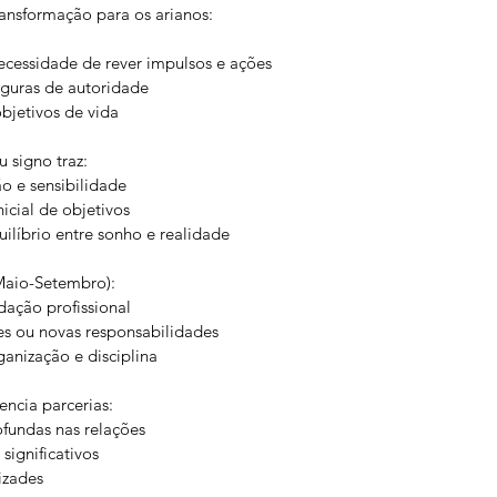
ansformação para os arianos:
ecessidade de rever impulsos e ações
iguras de autoridade
jetivos de vida
 signo traz:
o e sensibilidade
nicial de objetivos
ilíbrio entre sonho e realidade
Maio-Setembro):
dação profissional
s ou novas responsabilidades
anização e disciplina
encia parcerias:
fundas nas relações
significativos
izades