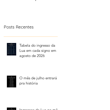
aonde a lua transita
no céu
Posts Recentes
Tabela do ingresso da
Lua em cada signo em
agosto de 2026
O mês de julho entrará
pra história
Ingressos da Lua no mês