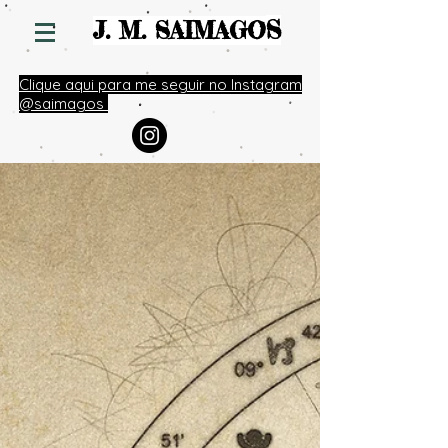
S
J. M. SAIMAGO
Clique aqui para me seguir no Instagram
@saimagos