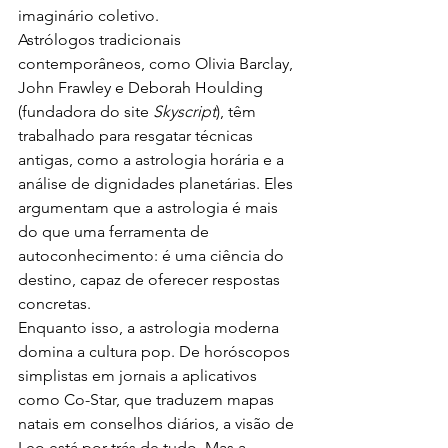
imaginário coletivo.
Astrólogos tradicionais 
contemporâneos, como Olivia Barclay, 
John Frawley e Deborah Houlding 
(fundadora do site 
Skyscript
), têm 
trabalhado para resgatar técnicas 
antigas, como a astrologia horária e a 
análise de dignidades planetárias. Eles 
argumentam que a astrologia é mais 
do que uma ferramenta de 
autoconhecimento: é uma ciência do 
destino, capaz de oferecer respostas 
concretas.
Enquanto isso, a astrologia moderna 
domina a cultura pop. De horóscopos 
simplistas em jornais a aplicativos 
como Co-Star, que traduzem mapas 
natais em conselhos diários, a visão de 
Leo está por trás de tudo. Mas a 