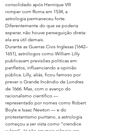
consolidado após Henrique VIII 
romper com Roma em 1534, a 
astrologia permaneceu forte. 
Diferentemente do que se poderia 
esperar, não houve perseguição direta: 
ela era útil demais.
Durante as Guerras Civis Inglesas (1642–
1651), astrólogos como William Lilly 
publicavam previsões políticas em 
panfletos, influenciando a opinião 
pública. Lilly, aliás, ficou famoso por 
prever o Grande Incêndio de Londres 
de 1666. Mas, com o avanço do 
racionalismo científico — 
representado por nomes como Robert 
Boyle e Isaac Newton — e do 
protestantismo puritano, a astrologia 
começou a ser vista como “crendice 
vulgar”. Já não era mais ciência; era 