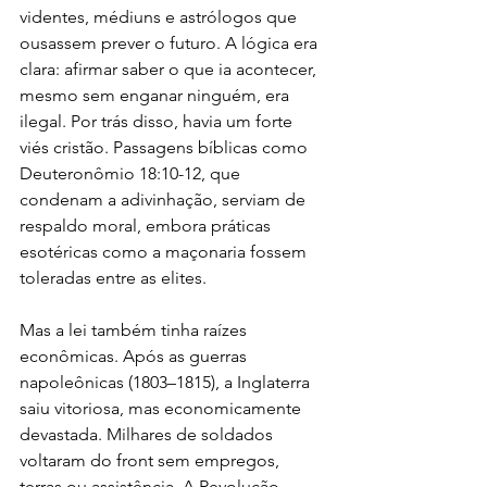
videntes, médiuns e astrólogos que 
ousassem prever o futuro. A lógica era 
clara: afirmar saber o que ia acontecer, 
mesmo sem enganar ninguém, era 
ilegal. Por trás disso, havia um forte 
viés cristão. Passagens bíblicas como 
Deuteronômio 18:10-12, que 
condenam a adivinhação, serviam de 
respaldo moral, embora práticas 
esotéricas como a maçonaria fossem 
toleradas entre as elites.
Mas a lei também tinha raízes 
econômicas. Após as guerras 
napoleônicas (1803–1815), a Inglaterra 
saiu vitoriosa, mas economicamente 
devastada. Milhares de soldados 
voltaram do front sem empregos, 
terras ou assistência. A Revolução 