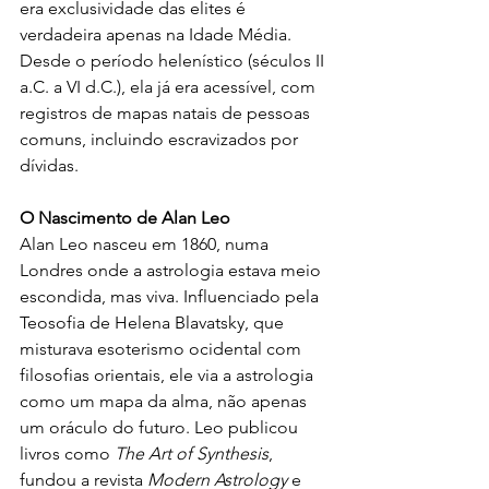
era exclusividade das elites é 
verdadeira apenas na Idade Média. 
Desde o período helenístico (séculos II 
a.C. a VI d.C.), ela já era acessível, com 
registros de mapas natais de pessoas 
comuns, incluindo escravizados por 
dívidas.
O Nascimento de Alan Leo
Alan Leo nasceu em 1860, numa 
Londres onde a astrologia estava meio 
escondida, mas viva. Influenciado pela 
Teosofia de Helena Blavatsky, que 
misturava esoterismo ocidental com 
filosofias orientais, ele via a astrologia 
como um mapa da alma, não apenas 
um oráculo do futuro. Leo publicou 
livros como 
The Art of Synthesis
, 
fundou a revista 
Modern Astrology
 e 