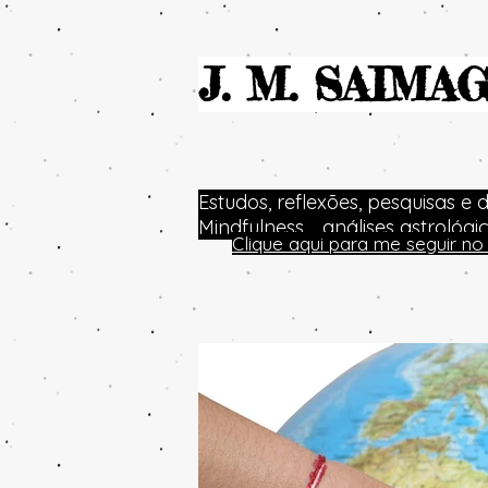
J. M. SAIMA
Estudos, reflexões, pesquisas e 
Mindfulness.... análises astrológ
Clique aqui para me seguir 