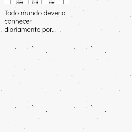
Todo mundo deveria
Horóscopo e
conhecer
previsões para 2025
diariamente por
aonde a lua transita
no céu