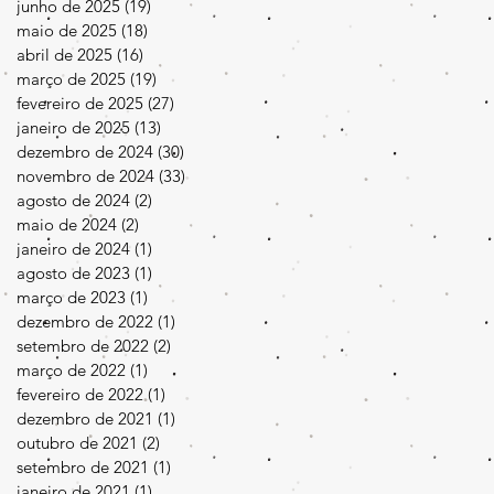
junho de 2025
(19)
19 posts
maio de 2025
(18)
18 posts
abril de 2025
(16)
16 posts
março de 2025
(19)
19 posts
fevereiro de 2025
(27)
27 posts
janeiro de 2025
(13)
13 posts
dezembro de 2024
(30)
30 posts
novembro de 2024
(33)
33 posts
agosto de 2024
(2)
2 posts
maio de 2024
(2)
2 posts
janeiro de 2024
(1)
1 post
agosto de 2023
(1)
1 post
março de 2023
(1)
1 post
dezembro de 2022
(1)
1 post
setembro de 2022
(2)
2 posts
março de 2022
(1)
1 post
fevereiro de 2022
(1)
1 post
dezembro de 2021
(1)
1 post
outubro de 2021
(2)
2 posts
setembro de 2021
(1)
1 post
janeiro de 2021
(1)
1 post