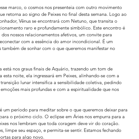
sse marco, o cosmos nos presenteia com outro movimento 
 que retorna ao signo de Peixes no final desta semana. Logo ao 
 sonhador, Vênus se encontrará com Netuno, que transita o 
cionamento raro e profundamente simbólico. Este encontro é 
 dos nossos relacionamentos afetivos, um convite para 
e reconectar com a essência do amor incondicional. É um 
s também de sonhar com o que queremos manifestar no 
 está nos graus finais de Aquário, trazendo um tom de 
 esta noite, ela ingressará em Peixes, alinhando-se com a 
ransição lunar intensifica a sensibilidade coletiva, pedindo 
emoções mais profundas e com a espiritualidade que nos 
 é um período para meditar sobre o que queremos deixar para 
para o próximo ciclo. O eclipse em Áries nos empurra para a 
ixes nos lembram que toda coragem deve vir do coração. 
es, limpe seu espaço, e permita-se sentir. Estamos fechando 
ortas para algo novo.