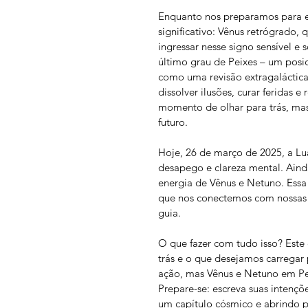
Enquanto nos preparamos para e
significativo: Vênus retrógrado,
ingressar nesse signo sensível e
último grau de Peixes – um posi
como uma revisão extragaláctica
dissolver ilusões, curar feridas 
momento de olhar para trás, ma
futuro.
Hoje, 26 de março de 2025, a Lua
desapego e clareza mental. Ainda
energia de Vênus e Netuno. Essa t
que nos conectemos com nossas 
guia.
O que fazer com tudo isso? Este
trás e o que desejamos carregar 
ação, mas Vênus e Netuno em Pe
Prepare-se: escreva suas intençõ
um capítulo cósmico e abrindo p