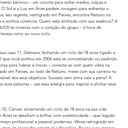
amento kármico – um convite para soltar medos, culpas e 
 O Sol e a Lua em Áries pedem coragem para enfrentar o 
us, seu regente, retrógrado em Peixes, encontra Netuno na 
s e sonhos coletivos. Quem está alinhado com sua essência? A 
26/03) te conecta com o coração do grupo – é hora de 
 leveza rumo ao novo ciclo.
 sua casa 11, Gêmeos, fechando um ciclo de 18 anos ligado a 
O que você sonhou em 2006 está se concretizando ou pedindo 
força para liderar e inovar – conecte-se com quem vibra na 
ado em Peixes, ao lado de Netuno, mexe com sua carreira na 
nsível dos seus objetivos. Sucesso sem alma vale a pena? A 
a suas palavras – use essa energia para inspirar e alinhar seus 
a 10, Câncer, encerrando um ciclo de 18 anos na sua vida 
 Áries te desafiam a brilhar com autenticidade – que legado 
omeço profissional e pessoal poderoso. Vênus retrógrado em 
 traz um mergulho espiritual e filosófico. Revise suas crenças 