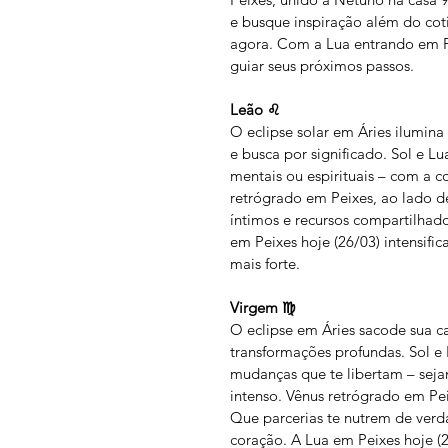
e busque inspiração além do cot
agora. Com a Lua entrando em Pei
guiar seus próximos passos.
Leão ♌
O eclipse solar em Áries ilumina
e busca por significado. Sol e Lu
mentais ou espirituais – com a c
retrógrado em Peixes, ao lado d
íntimos e recursos compartilhado
em Peixes hoje (26/03) intensific
mais forte.
Virgem ♍
O eclipse em Áries sacode sua c
transformações profundas. Sol e 
mudanças que te libertam – seja
intenso. Vênus retrógrado em Pei
Que parcerias te nutrem de verd
coração. A Lua em Peixes hoje (2