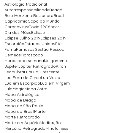
Astrologia tradicional
Autorresponsabilidade
Beagá
Belo Horizonte
Bolsonaro
Brasil
Capricórnio
Copa do Mundo
Coronavírus
Covid 19
Câncer
Dia das Mães
Eclipse
Eclipse Julho 2019
Eclipses 2019
Escorpião
Estados Unidos
Eter
Fama
Famosos
Gestão Pessoal
Gêmeos
Horóscopo
Horóscopo semanal
Julgamento
Júpiter
Júpiter Retrógrado
Kiron
Leão
Libra
Lua
Lua Crescente
Lua Fora de Curso
Lua Vazia
Lua em Escorpião
Lua em Virgem
Lula
Magia
Mapa Astral
Mapa Astrológico
Mapa de Beagá
Mapa de São Paulo
Mapa do Brasil
Marte
Marte Retrógrado
Marte em Aquário
Meditação
Mercúrio Retrógrado
Mindfulness