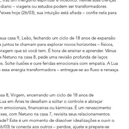
idiano – viagens ou estudos podem ser transformadores 
xes hoje (26/03), sua intuição está afiada – confie nela para 
 sua casa 9, Leão, fechando um ciclo de 18 anos de expansão 
a juntos te chamam para explorar novos horizontes – físicos, 
oragem que só você tem. É hora de ensinar e aprender. Vênus 
e Netuno na casa 8, pede uma revisão profunda de laços 
s. Solte ilusões e cure feridas emocionais com empatia. A Lua 
a essa energia transformadora – entregue-se ao fluxo e renasça 
asa 8, Virgem, encerrando um ciclo de 18 anos de 
Lua em Áries te desafiam a soltar o controle e abraçar 
m emocionais, financeiras ou kármicas. É um renascimento 
xes, com Netuno na casa 7, revisita seus relacionamentos. 
ade? Este é um momento de dissolver idealizações e ouvir o 
6/03) te conecta aos outros – perdoe, ajuste e prepare-se 