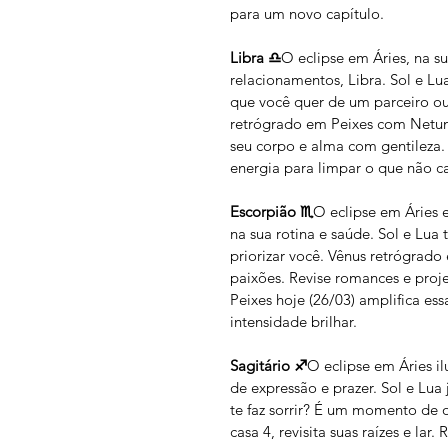
para um novo capítulo.
Libra ♎
O eclipse em Áries, na su
relacionamentos, Libra. Sol e Lu
que você quer de um parceiro o
retrógrado em Peixes com Netuno 
seu corpo e alma com gentileza. 
energia para limpar o que não c
Escorpião ♏
O eclipse em Áries e
na sua rotina e saúde. Sol e Lua 
priorizar você. Vênus retrógrado
paixões. Revise romances e proje
Peixes hoje (26/03) amplifica ess
intensidade brilhar.
Sagitário ♐
O eclipse em Áries il
de expressão e prazer. Sol e Lua
te faz sorrir? É um momento de 
casa 4, revisita suas raízes e la