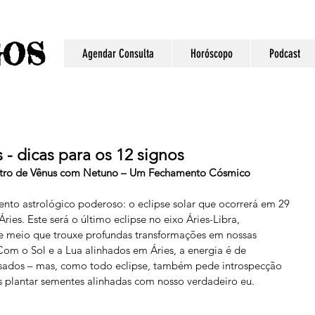
S
GO
Agendar Consulta
Horóscopo
Podcast
- dicas para os 12 signos
ontro de Vênus com Netuno – Um Fechamento Cósmico
nto astrológico poderoso: o eclipse solar que ocorrerá em 29 
ies. Este será o último eclipse no eixo Áries-Libra, 
e meio que trouxe profundas transformações em nossas 
om o Sol e a Lua alinhados em Áries, a energia é de 
usados – mas, como todo eclipse, também pede introspecção 
 plantar sementes alinhadas com nosso verdadeiro eu.