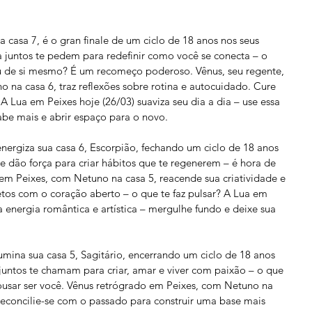
a casa 7, é o gran finale de um ciclo de 18 anos nos seus 
a juntos te pedem para redefinir como você se conecta – o 
u de si mesmo? É um recomeço poderoso. Vênus, seu regente, 
na casa 6, traz reflexões sobre rotina e autocuidado. Cure 
A Lua em Peixes hoje (26/03) suaviza seu dia a dia – use essa 
abe mais e abrir espaço para o novo.
nergiza sua casa 6, Escorpião, fechando um ciclo de 18 anos 
te dão força para criar hábitos que te regenerem – é hora de 
 em Peixes, com Netuno na casa 5, reacende sua criatividade e 
tos com o coração aberto – o que te faz pulsar? A Lua em 
a energia romântica e artística – mergulhe fundo e deixe sua 
umina sua casa 5, Sagitário, encerrando um ciclo de 18 anos 
 juntos te chamam para criar, amar e viver com paixão – o que 
ousar ser você. Vênus retrógrado em Peixes, com Netuno na 
r. Reconcilie-se com o passado para construir uma base mais 