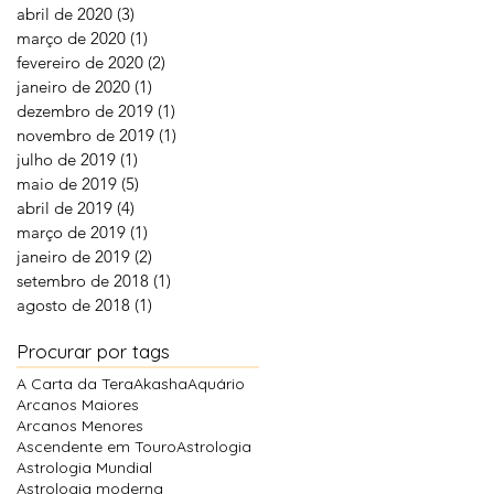
abril de 2020
(3)
3 posts
março de 2020
(1)
1 post
fevereiro de 2020
(2)
2 posts
janeiro de 2020
(1)
1 post
dezembro de 2019
(1)
1 post
novembro de 2019
(1)
1 post
julho de 2019
(1)
1 post
maio de 2019
(5)
5 posts
abril de 2019
(4)
4 posts
março de 2019
(1)
1 post
janeiro de 2019
(2)
2 posts
setembro de 2018
(1)
1 post
agosto de 2018
(1)
1 post
Procurar por tags
A Carta da Tera
Akasha
Aquário
Arcanos Maiores
Arcanos Menores
Ascendente em Touro
Astrologia
Astrologia Mundial
Astrologia moderna