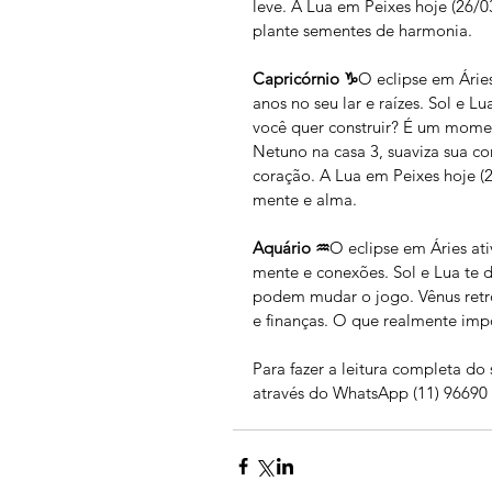
leve. A Lua em Peixes hoje (26/0
plante sementes de harmonia.
Capricórnio ♑
O eclipse em Árie
anos no seu lar e raízes. Sol e 
você quer construir? É um momen
Netuno na casa 3, suaviza sua c
coração. A Lua em Peixes hoje (26
mente e alma.
Aquário ♒
O eclipse em Áries ati
mente e conexões. Sol e Lua te 
podem mudar o jogo. Vênus retró
e finanças. O que realmente imp
Para fazer a leitura completa do
através do WhatsApp (11) 96690