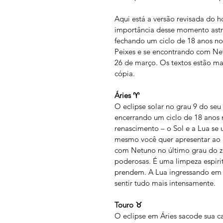
Aqui está a versão revisada do h
importância desse momento astro
fechando um ciclo de 18 anos no 
Peixes e se encontrando com Netu
26 de março. Os textos estão mai
cópia.
Áries ♈
O eclipse solar no grau 9 do seu
encerrando um ciclo de 18 anos 
renascimento – o Sol e a Lua se 
mesmo você quer apresentar ao 
com Netuno no último grau do zod
poderosas. É uma limpeza espirit
prendem. A Lua ingressando em P
sentir tudo mais intensamente.
Touro ♉
O eclipse em Áries sacode sua ca