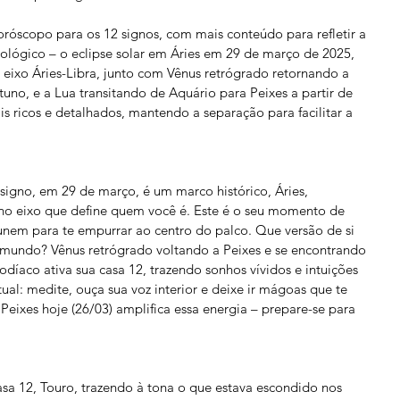
oróscopo para os 12 signos, com mais conteúdo para refletir a 
lógico – o eclipse solar em Áries em 29 de março de 2025, 
eixo Áries-Libra, junto com Vênus retrógrado retornando a 
no, e a Lua transitando de Aquário para Peixes a partir de 
s ricos e detalhados, mantendo a separação para facilitar a 
 signo, em 29 de março, é um marco histórico, Áries, 
no eixo que define quem você é. Este é o seu momento de 
unem para te empurrar ao centro do palco. Que versão de si 
mundo? Vênus retrógrado voltando a Peixes e se encontrando 
íaco ativa sua casa 12, trazendo sonhos vívidos e intuições 
ual: medite, ouça sua voz interior e deixe ir mágoas que te 
eixes hoje (26/03) amplifica essa energia – prepare-se para 
sa 12, Touro, trazendo à tona o que estava escondido nos 