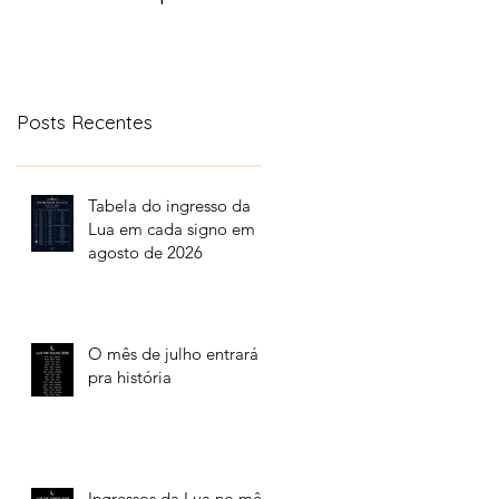
aonde a lua transita
no céu
Posts Recentes
Tabela do ingresso da
Lua em cada signo em
agosto de 2026
O mês de julho entrará
pra história
Ingressos da Lua no mês