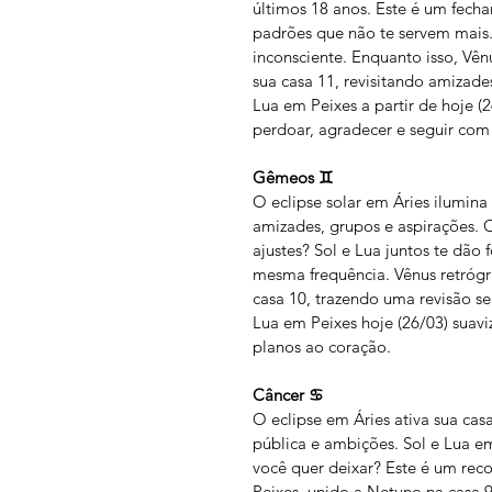
últimos 18 anos. Este é um fech
padrões que não te servem mais.
inconsciente. Enquanto isso, Vên
sua casa 11, revisitando amizade
Lua em Peixes a partir de hoje (
perdoar, agradecer e seguir com
Gêmeos ♊
O eclipse solar em Áries ilumina
amizades, grupos e aspirações. 
ajustes? Sol e Lua juntos te dão 
mesma frequência. Vênus retrógr
casa 10, trazendo uma revisão se
Lua em Peixes hoje (26/03) suaviz
planos ao coração.
Câncer ♋
O eclipse em Áries ativa sua cas
pública e ambições. Sol e Lua em
você quer deixar? Este é um rec
Peixes, unido a Netuno na casa 9,