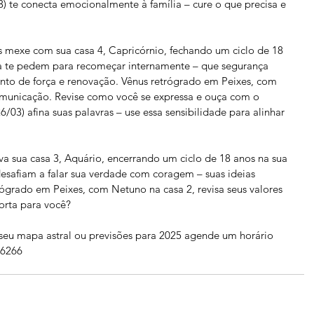
3) te conecta emocionalmente à família – cure o que precisa e 
s mexe com sua casa 4, Capricórnio, fechando um ciclo de 18 
Lua te pedem para recomeçar internamente – que segurança 
to de força e renovação. Vênus retrógrado em Peixes, com 
omunicação. Revise como você se expressa e ouça com o 
/03) afina suas palavras – use essa sensibilidade para alinhar 
va sua casa 3, Aquário, encerrando um ciclo de 18 anos na sua 
desafiam a falar sua verdade com coragem – suas ideias 
grado em Peixes, com Netuno na casa 2, revisa seus valores 
orta para você? 
 seu mapa astral ou previsões para 2025 agende um horário 
 6266 