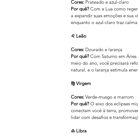
Cores:
 Prateado e azul-claro
Por quê?
 Com a Lua como regent
a expandir suas emoções e sua vi
enquanto o azul-claro traz calma
♌ Leão
Cores:
 Dourado e laranja
Por quê?
 Com Saturno em Áries 
meio do ano, você precisará refor
natural, e o laranja estimula ene
♍ Virgem
Cores:
 Verde-musgo e marrom
Por quê?
 O eixo dos eclipses mi
conectam você à terra, promoven
lidar com desafios e transforma
♎ Libra