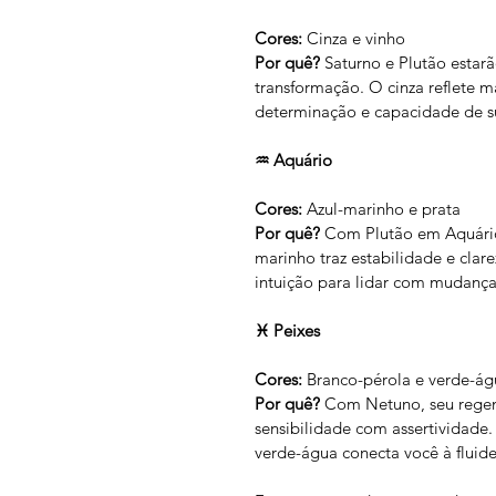
Cores:
 Cinza e vinho
Por quê?
 Saturno e Plutão estar
transformação. O cinza reflete m
determinação e capacidade de s
♒ Aquário
Cores:
 Azul-marinho e prata
Por quê?
 Com Plutão em Aquário
marinho traz estabilidade e clar
intuição para lidar com mudança
♓ Peixes
Cores:
 Branco-pérola e verde-ág
Por quê?
 Com Netuno, seu regent
sensibilidade com assertividade
verde-água conecta você à fluid