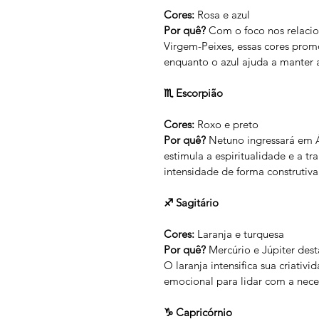
Cores:
 Rosa e azul
Por quê?
 Com o foco nos relaci
Virgem-Peixes, essas cores prom
enquanto o azul ajuda a manter 
♏ Escorpião
Cores:
 Roxo e preto
Por quê?
 Netuno ingressará em Ár
estimula a espiritualidade e a t
intensidade de forma construtiva
♐ Sagitário
Cores:
 Laranja e turquesa
Por quê?
 Mercúrio e Júpiter des
O laranja intensifica sua criati
emocional para lidar com a nece
♑ Capricórnio