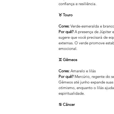
confiança e resiliência.
♉ Touro
Cores:
 Verde-esmeralda e branc
Por quê?
 A presença de Júpiter
sugere que você precisará de equ
externas. O verde promove estab
emocional.
♊ Gêmeos
Cores:
 Amarelo e lilás
Por quê?
 Mercúrio, regente do s
Gêmeos até junho expande suas o
otimismo, enquanto o lilás ajuda
espiritualidade.
♋ Câncer