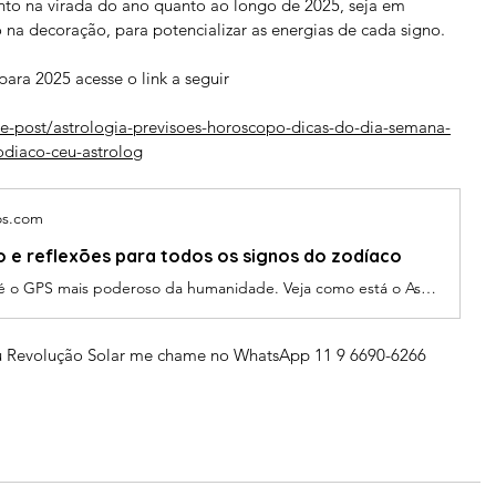
nto na virada do ano quanto ao longo de 2025, seja em 
 na decoração, para potencializar as energias de cada signo.
para 2025 acesse o link a seguir 
e-post/astrologia-previsoes-horoscopo-dicas-do-dia-semana-
odiaco-ceu-astrolog
os.com
 e reflexões para todos os signos do zodíaco
A Astrologia é o GPS mais poderoso da humanidade. Veja como está o Astral Agora e as dicas para o seu signo. Leia sempre o Ascendente antes.
 ou Revolução Solar me chame no WhatsApp 11 9 6690-6266