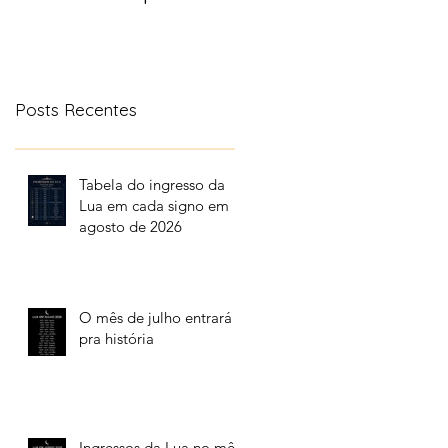
aonde a lua transita
no céu
Posts Recentes
Tabela do ingresso da
Lua em cada signo em
agosto de 2026
O mês de julho entrará
pra história
Ingressos da Lua no mês