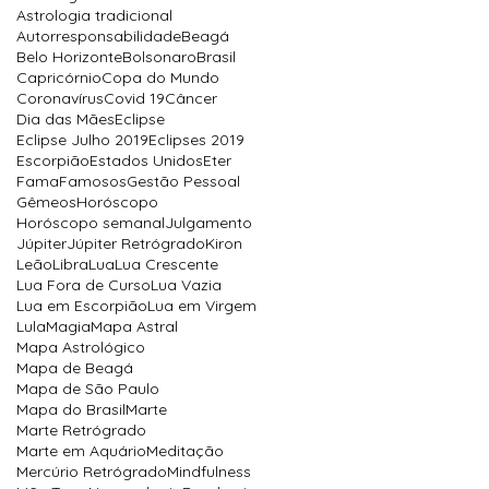
Astrologia tradicional
Autorresponsabilidade
Beagá
Belo Horizonte
Bolsonaro
Brasil
Capricórnio
Copa do Mundo
Coronavírus
Covid 19
Câncer
Dia das Mães
Eclipse
Eclipse Julho 2019
Eclipses 2019
Escorpião
Estados Unidos
Eter
Fama
Famosos
Gestão Pessoal
Gêmeos
Horóscopo
Horóscopo semanal
Julgamento
Júpiter
Júpiter Retrógrado
Kiron
Leão
Libra
Lua
Lua Crescente
Lua Fora de Curso
Lua Vazia
Lua em Escorpião
Lua em Virgem
Lula
Magia
Mapa Astral
Mapa Astrológico
Mapa de Beagá
Mapa de São Paulo
Mapa do Brasil
Marte
Marte Retrógrado
Marte em Aquário
Meditação
Mercúrio Retrógrado
Mindfulness