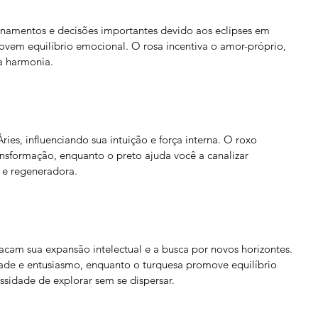
onamentos e decisões importantes devido aos eclipses em 
ovem equilíbrio emocional. O rosa incentiva o amor-próprio, 
a harmonia.
ies, influenciando sua intuição e força interna. O roxo 
ransformação, enquanto o preto ajuda você a canalizar 
 e regeneradora.
tacam sua expansão intelectual e a busca por novos horizontes. 
vidade e entusiasmo, enquanto o turquesa promove equilíbrio 
ssidade de explorar sem se dispersar.