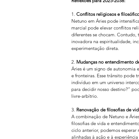
Reflexões para 2025-2038:
1. 
Conflitos religiosos e filosófico
Netuno em Áries pode intensific
marcial pode elevar conflitos re
diferentes se chocam. Contudo
inovadora na espiritualidade, in
experimentação direta.
2. 
Mudanças no entendimento de “
Áries é um signo de autonomia e
e fronteiras. Esse trânsito pode 
indivíduo em um universo inter
para decidir nosso destino?” po
livre-arbítrio.
3. 
Renovação de filosofias de vid
A combinação de Netuno e Áries 
filosofias de vida e entendimen
ciclo anterior, podemos esperar 
alinhadas à ação e à experiência 