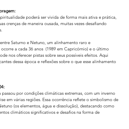
coragem:
iritualidade poderá ser vivida de forma mais ativa e prática, 
uas crenças de maneira ousada, muitas vezes desafiando 
s.
entre Saturno e Netuno, um alinhamento raro e 
 ocorre a cada 36 anos  (1989 em Capricórnio) e o último 
de nos oferecer pistas sobre seus possíveis efeitos. Aqui 
rcantes dessa época e reflexões sobre o que esse alinhamento 
04:
a passou por condições climáticas extremas, com um inverno 
se em várias regiões. Essa ocorrência reflete o simbolismo de 
e Netuno (os elementos, água e dissolução), destacando como 
tos climáticos significativos e desafios na forma de 