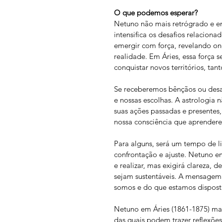
O que podemos esperar?
Netuno não mais retrógrado e e
intensifica os desafios relacion
emergir com força, revelando ond
realidade. Em Áries, essa força s
conquistar novos territórios, tan
Se receberemos bênçãos ou desa
e nossas escolhas. A astrologia n
suas ações passadas e presentes
nossa consciência que aprendere
Para alguns, será um tempo de l
confrontação e ajuste. Netuno e
e realizar, mas exigirá clareza, 
sejam sustentáveis. A mensagem f
somos e do que estamos disposto
Netuno em Áries (1861-1875) mar
das quais podem trazer reflexõe