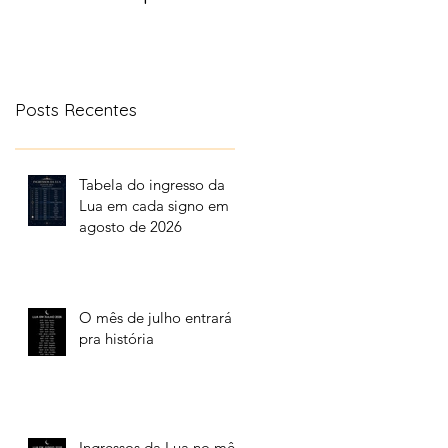
aonde a lua transita
no céu
Posts Recentes
Tabela do ingresso da
Lua em cada signo em
agosto de 2026
O mês de julho entrará
pra história
Ingressos da Lua no mês