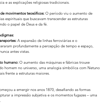
a e as explicações religiosas tradicionais.
o de movimentos teosóficos:
 O período viu o aumento de 
fias espirituais que buscavam transcender as estruturas 
ando o papel de Deus e da fé.
adigmas:
ansportes:
 A expansão de linhas ferroviárias e o 
lteraram profundamente a percepção de tempo e espaço, 
unca antes vistas.
cto humano:
 O aumento das máquinas e fábricas trouxe 
 do homem no universo, uma analogia simbólica com Netuno 
is frente a estruturas maiores.
omeçou a emergir nos anos 1870, desafiando as formas 
capturar a impressão subjetiva e os momentos fugazes – uma 
.