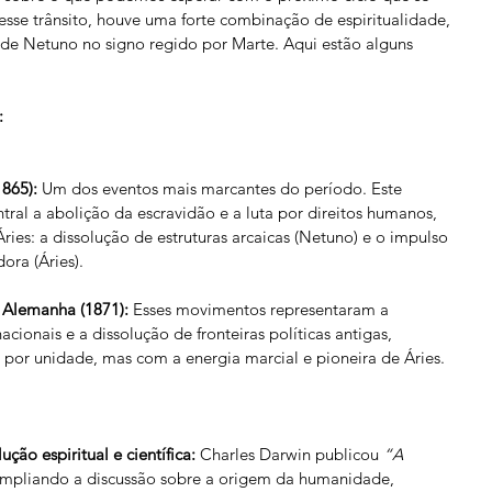
 esse trânsito, houve uma forte combinação de espiritualidade, 
s de Netuno no signo regido por Marte. Aqui estão alguns 
:
865):
 Um dos eventos mais marcantes do período. Este 
tral a abolição da escravidão e a luta por direitos humanos, 
ries: a dissolução de estruturas arcaicas (Netuno) e o impulso 
ora (Áries).
a Alemanha (1871):
 Esses movimentos representaram a 
ionais e a dissolução de fronteiras políticas antigas, 
por unidade, mas com a energia marcial e pioneira de Áries.
ção espiritual e científica:
 Charles Darwin publicou 
“A 
ampliando a discussão sobre a origem da humanidade, 