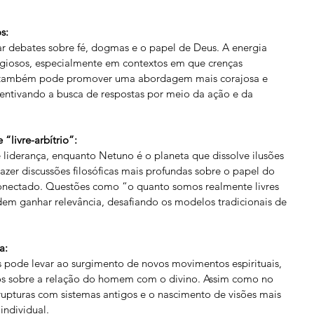
s:
ar debates sobre fé, dogmas e o papel de Deus. A energia 
ligiosos, especialmente em contextos em que crenças 
, também pode promover uma abordagem mais corajosa e 
centivando a busca de respostas por meio da ação e da 
livre-arbítrio”:
 liderança, enquanto Netuno é o planeta que dissolve ilusões 
trazer discussões filosóficas mais profundas sobre o papel do 
conectado. Questões como “o quanto somos realmente livres 
dem ganhar relevância, desafiando os modelos tradicionais de 
a:
pode levar ao surgimento de novos movimentos espirituais, 
tos sobre a relação do homem com o divino. Assim como no 
rupturas com sistemas antigos e o nascimento de visões mais 
individual.