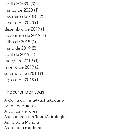
abril de 2020
(3)
3 posts
março de 2020
(1)
1 post
fevereiro de 2020
(2)
2 posts
janeiro de 2020
(1)
1 post
dezembro de 2019
(1)
1 post
novembro de 2019
(1)
1 post
julho de 2019
(1)
1 post
maio de 2019
(5)
5 posts
abril de 2019
(4)
4 posts
março de 2019
(1)
1 post
janeiro de 2019
(2)
2 posts
setembro de 2018
(1)
1 post
agosto de 2018
(1)
1 post
Procurar por tags
A Carta da Tera
Akasha
Aquário
Arcanos Maiores
Arcanos Menores
Ascendente em Touro
Astrologia
Astrologia Mundial
Astrologia moderna