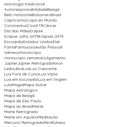
Astrologia tradicional
Autorresponsabilidade
Beagá
Belo Horizonte
Bolsonaro
Brasil
Capricórnio
Copa do Mundo
Coronavírus
Covid 19
Câncer
Dia das Mães
Eclipse
Eclipse Julho 2019
Eclipses 2019
Escorpião
Estados Unidos
Eter
Fama
Famosos
Gestão Pessoal
Gêmeos
Horóscopo
Horóscopo semanal
Julgamento
Júpiter
Júpiter Retrógrado
Kiron
Leão
Libra
Lua
Lua Crescente
Lua Fora de Curso
Lua Vazia
Lua em Escorpião
Lua em Virgem
Lula
Magia
Mapa Astral
Mapa Astrológico
Mapa de Beagá
Mapa de São Paulo
Mapa do Brasil
Marte
Marte Retrógrado
Marte em Aquário
Meditação
Mercúrio Retrógrado
Mindfulness