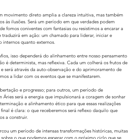
m movimento direto amplia a clareza intuitiva, mas também 
ados às ilusões. Será um período em que verdades podem 
e fomos coniventes com fantasias ou resistimos a encarar a 
e traduzirá em ação: um chamado para liderar, iniciar e 
to internos quanto externos.
fios, isso dependerá do alinhamento entre nosso pensamento 
ão é determinista, mas reflexiva. Cada um colherá os frutos de 
, e será através da auto-observação e do aprimoramento de 
mos a lidar com os eventos que se manifestarem.
ibertação e progresso; para outros, um período de 
m Áries será a energia que impulsionará a coragem de sonhar 
determinação e alinhamento ético para que essas realizações 
inal é clara: o que receberemos será reflexo daquilo que 
s a construir.
cou um período de intensas transformações históricas, muitas 
s sobre o que podemos esperar com o próximo ciclo que se 