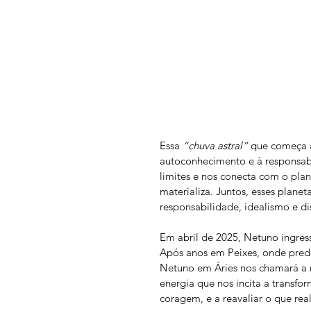
Essa 
“chuva astral”
 que começa a
autoconhecimento e à responsab
limites e nos conecta com o plan
materializa. Juntos, esses planet
responsabilidade, idealismo e dis
Em abril de 2025, Netuno ingress
Após anos em Peixes, onde predo
Netuno em Áries nos chamará a m
energia que nos incita a transfo
coragem, e a reavaliar o que rea