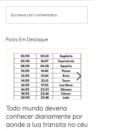
Escreva um comentário
Posts Em Destaque
Todo mundo deveria
Horóscopo e p
conhecer diariamente por
para 2025
aonde a lua transita no céu