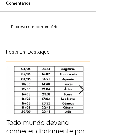
Comentários
Escreva um comentário
Posts Em Destaque
Todo mundo deveria
Horóscopo e p
conhecer diariamente por
para 2025