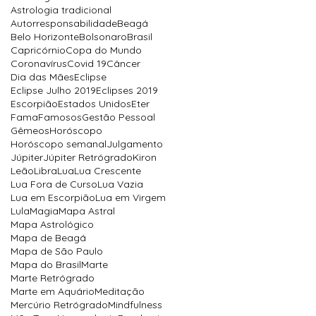
Astrologia tradicional
Autorresponsabilidade
Beagá
Belo Horizonte
Bolsonaro
Brasil
Capricórnio
Copa do Mundo
Coronavírus
Covid 19
Câncer
Dia das Mães
Eclipse
Eclipse Julho 2019
Eclipses 2019
Escorpião
Estados Unidos
Eter
Fama
Famosos
Gestão Pessoal
Gêmeos
Horóscopo
Horóscopo semanal
Julgamento
Júpiter
Júpiter Retrógrado
Kiron
Leão
Libra
Lua
Lua Crescente
Lua Fora de Curso
Lua Vazia
Lua em Escorpião
Lua em Virgem
Lula
Magia
Mapa Astral
Mapa Astrológico
Mapa de Beagá
Mapa de São Paulo
Mapa do Brasil
Marte
Marte Retrógrado
Marte em Aquário
Meditação
Mercúrio Retrógrado
Mindfulness