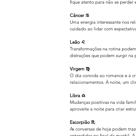
fique atento para não se perder
Câncer ♋
Uma energia interessante nos re
cuidado ao lidar com expectativa
Leão ♌
Transformações na rotina podem 
distrações que podem surgir na p
Virgem ♍
O dia convida ao romance e à cr
relacionamentos. À noite, um cli
Libra ♎
Mudanças positivas na vida famil
aproveite a noite para criar estr
Escorpião ♏
As conversas de hoje podem traz
entendidos no final da manhã. A 