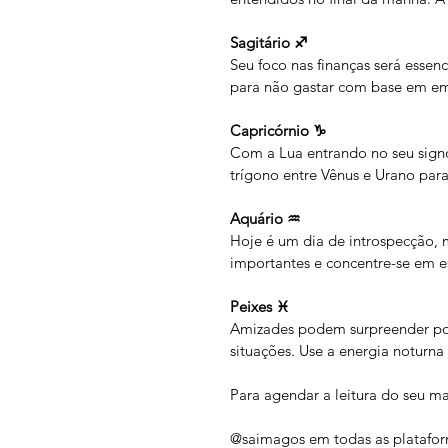
Sagitário ♐
Seu foco nas finanças será essenc
para não gastar com base em 
Capricórnio ♑
Com a Lua entrando no seu signo
trígono entre Vênus e Urano par
Aquário ♒
Hoje é um dia de introspecção, m
importantes e concentre-se em es
Peixes ♓
Amizades podem surpreender pos
situações. Use a energia noturna
Para agendar a leitura do seu m
@saimagos em todas as platafor