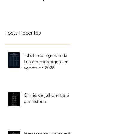
aonde a lua transita
no céu
Posts Recentes
Tabela do ingresso da
Lua em cada signo em
agosto de 2026
O mês de julho entrará
pra história
Ingressos da Lua no mês