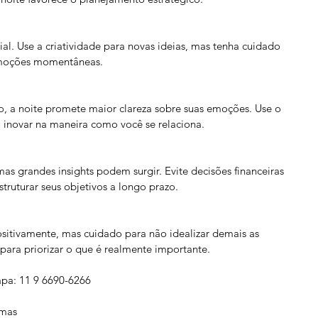
ial. Use a criatividade para novas ideias, mas tenha cuidado 
emoções momentâneas.
, a noite promete maior clareza sobre suas emoções. Use o 
a inovar na maneira como você se relaciona.
as grandes insights podem surgir. Evite decisões financeiras 
truturar seus objetivos a longo prazo.
itivamente, mas cuidado para não idealizar demais as 
 para priorizar o que é realmente importante.
apa: 11 9 6690-6266 
mas 