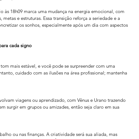
io às 18h09 marca uma mudança na energia emocional, com 
 metas e estruturas. Essa transição reforça a seriedade e a 
oncretizar os sonhos, especialmente após um dia com aspectos 
para cada signo 
om mais estável, e você pode se surpreender com uma 
ntanto, cuidado com as ilusões na área profissional; mantenha 
envolvam viagens ou aprendizado, com Vênus e Urano trazendo 
dem surgir em grupos ou amizades, então seja claro em sua 
alho ou nas finanças. A criatividade será sua aliada, mas 