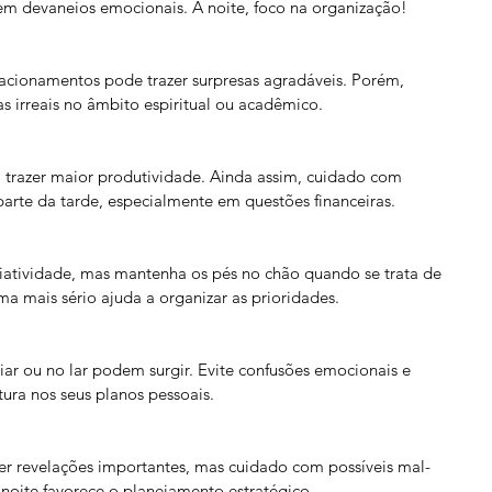
 em devaneios emocionais. À noite, foco na organização!
lacionamentos pode trazer surpresas agradáveis. Porém, 
s irreais no âmbito espiritual ou acadêmico.
trazer maior produtividade. Ainda assim, cuidado com 
arte da tarde, especialmente em questões financeiras.
iatividade, mas mantenha os pés no chão quando se trata de 
ma mais sério ajuda a organizar as prioridades.
iar ou no lar podem surgir. Evite confusões emocionais e 
utura nos seus planos pessoais.
er revelações importantes, mas cuidado com possíveis mal-
noite favorece o planejamento estratégico.