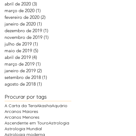
abril de 2020
(3)
3 posts
março de 2020
(1)
1 post
fevereiro de 2020
(2)
2 posts
janeiro de 2020
(1)
1 post
dezembro de 2019
(1)
1 post
novembro de 2019
(1)
1 post
julho de 2019
(1)
1 post
maio de 2019
(5)
5 posts
abril de 2019
(4)
4 posts
março de 2019
(1)
1 post
janeiro de 2019
(2)
2 posts
setembro de 2018
(1)
1 post
agosto de 2018
(1)
1 post
Procurar por tags
A Carta da Tera
Akasha
Aquário
Arcanos Maiores
Arcanos Menores
Ascendente em Touro
Astrologia
Astrologia Mundial
Astrologia moderna