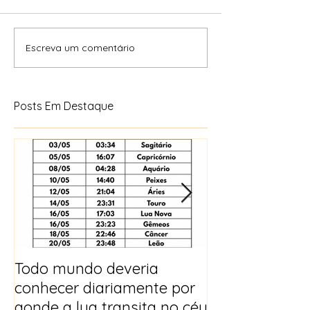
Escreva um comentário
Posts Em Destaque
Todo mundo deveria
Horóscopo e p
conhecer diariamente por
para 2025
aonde a lua transita no céu