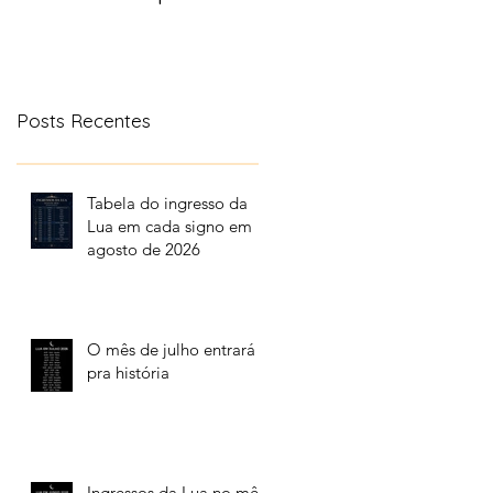
aonde a lua transita
no céu
Posts Recentes
Tabela do ingresso da
Lua em cada signo em
agosto de 2026
O mês de julho entrará
pra história
Ingressos da Lua no mês