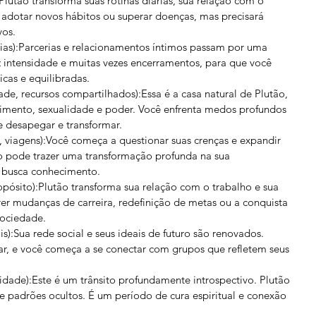
:Plutão transforma suas rotinas diárias, sua relação com o 
 adotar novos hábitos ou superar doenças, mas precisará 
vos.
rias):Parcerias e relacionamentos íntimos passam por uma 
z intensidade e muitas vezes encerramentos, para que você 
icas e equilibradas.
ade, recursos compartilhados):Essa é a casa natural de Plutão, 
imento, sexualidade e poder. Você enfrenta medos profundos 
e desapegar e transformar.
ade, viagens):Você começa a questionar suas crenças e expandir 
to pode trazer uma transformação profunda na sua 
o busca conhecimento.
ropósito):Plutão transforma sua relação com o trabalho e sua 
 mudanças de carreira, redefinição de metas ou a conquista 
ociedade.
is):Sua rede social e seus ideais de futuro são renovados. 
, e você começa a se conectar com grupos que refletem seus 
alidade):Este é um trânsito profundamente introspectivo. Plutão 
e padrões ocultos. É um período de cura espiritual e conexão 