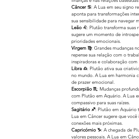
finanças e nas relações baseadas
Câncer ♋️
: A Lua em seu signo r
aponta para transformações inten
sua sensibilidade para navegar 
Leão ♌️
: Plutão transforma suas 
sugere um momento de introspecç
prioridades emocionais.
Virgem ♍️
: Grandes mudanças no
repense sua relação com o traba
inspiradoras e colaboração com
Libra ♎️
: Plutão ativa sua criati
no mundo. A Lua em harmonia co
de prazer emocional.
Escorpião ♏️
: Mudanças profund
com Plutão em Aquário. A Lua em
compassivo para suas raízes.
Sagitário ♐️
: Plutão em Aquário 
Lua em Câncer sugere que você in
conexões mais próximas.
Capricórnio ♑️
: A chegada de Pl
valores pessoais. A Lua em Cânc