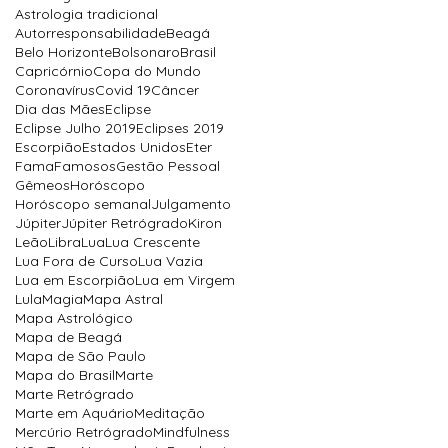
Astrologia tradicional
Autorresponsabilidade
Beagá
Belo Horizonte
Bolsonaro
Brasil
Capricórnio
Copa do Mundo
Coronavírus
Covid 19
Câncer
Dia das Mães
Eclipse
Eclipse Julho 2019
Eclipses 2019
Escorpião
Estados Unidos
Eter
Fama
Famosos
Gestão Pessoal
Gêmeos
Horóscopo
Horóscopo semanal
Julgamento
Júpiter
Júpiter Retrógrado
Kiron
Leão
Libra
Lua
Lua Crescente
Lua Fora de Curso
Lua Vazia
Lua em Escorpião
Lua em Virgem
Lula
Magia
Mapa Astral
Mapa Astrológico
Mapa de Beagá
Mapa de São Paulo
Mapa do Brasil
Marte
Marte Retrógrado
Marte em Aquário
Meditação
Mercúrio Retrógrado
Mindfulness