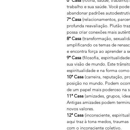
6ª Casa
 (rotina, saúde, trabalho)
trabalho e sua saúde. Você pode
abandonar padrões autodestruti
7ª Casa
 (relacionamentos, parce
profunda reavaliação. Plutão tra
possa criar conexões mais autênt
8ª Casa
 (transformação, sexualid
amplificando os temas de renasc
e encontra força ao aprender a s
9ª Casa
 (filosofia, espiritualid
sua visão de mundo. Este trânsi
espiritualidade e na forma com
10ª Casa
 (carreira, reputação, p
posição no mundo. Podem ocorrer
de um papel mais poderoso na s
11ª Casa
 (amizades, grupos, idea
Antigas amizades podem terminar
novos valores.
12ª Casa
 (inconsciente, espiritu
aqui traz à tona medos, traumas 
com o inconsciente coletivo.