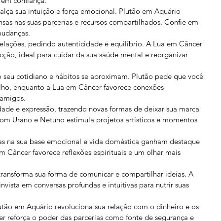
 em confiança.
ealça sua intuição e força emocional. Plutão em Aquário 
sas nas suas parcerias e recursos compartilhados. Confie em 
mudanças.
relações, pedindo autenticidade e equilíbrio. A Lua em Câncer 
ão, ideal para cuidar da sua saúde mental e reorganizar 
 seu cotidiano e hábitos se aproximam. Plutão pede que você 
lho, enquanto a Lua em Câncer favorece conexões 
 amigos.
vidade e expressão, trazendo novas formas de deixar sua marca 
m Urano e Netuno estimula projetos artísticos e momentos 
as na sua base emocional e vida doméstica ganham destaque 
 Câncer favorece reflexões espirituais e um olhar mais 
transforma sua forma de comunicar e compartilhar ideias. A 
vista em conversas profundas e intuitivas para nutrir suas 
utão em Aquário revoluciona sua relação com o dinheiro e os 
er reforça o poder das parcerias como fonte de segurança e 