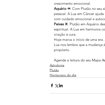
crescimento emocional.
Aquário ♒️
: Com Plutão no seu s
pessoal. A Lua em Câncer ajuda 
com cuidado emocional e autoc
Peixes ♓️
: Plutão em Aquário des
espiritual. A Lua em harmonia c
criação e cura.
Hoje marca o início de uma era. 
Lua nos lembra que a mudança é 
propósito.
Agende a leitura do seu Mapa As
Astrologia
Plutão
Horóscopo do dia