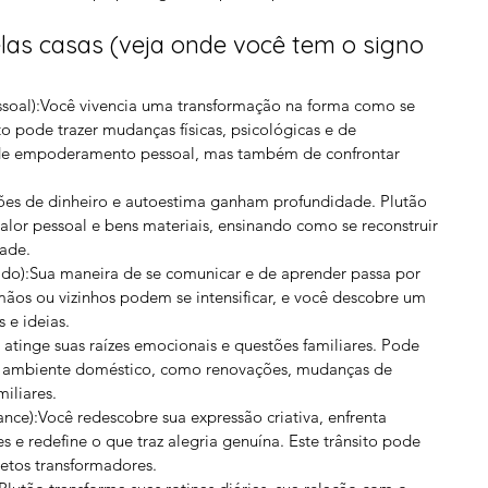
elas casas (veja onde você tem o signo 
soal):Você vivencia uma transformação na forma como se 
o pode trazer mudanças físicas, psicológicas e de 
e empoderamento pessoal, mas também de confrontar 
stões de dinheiro e autoestima ganham profundidade. Plutão 
valor pessoal e bens materiais, ensinando como se reconstruir 
ade.
do):Sua maneira de se comunicar e de aprender passa por 
ãos ou vizinhos podem se intensificar, e você descobre um 
 e ideias.
ito atinge suas raízes emocionais e questões familiares. Pode 
no ambiente doméstico, como renovações, mudanças de 
iliares.
mance):Você redescobre sua expressão criativa, enfrenta 
s e redefine o que traz alegria genuína. Este trânsito pode 
jetos transformadores.