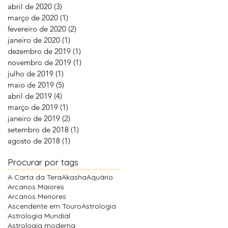
abril de 2020
(3)
3 posts
março de 2020
(1)
1 post
fevereiro de 2020
(2)
2 posts
janeiro de 2020
(1)
1 post
dezembro de 2019
(1)
1 post
novembro de 2019
(1)
1 post
julho de 2019
(1)
1 post
maio de 2019
(5)
5 posts
abril de 2019
(4)
4 posts
março de 2019
(1)
1 post
janeiro de 2019
(2)
2 posts
setembro de 2018
(1)
1 post
agosto de 2018
(1)
1 post
Procurar por tags
A Carta da Tera
Akasha
Aquário
Arcanos Maiores
Arcanos Menores
Ascendente em Touro
Astrologia
Astrologia Mundial
Astrologia moderna