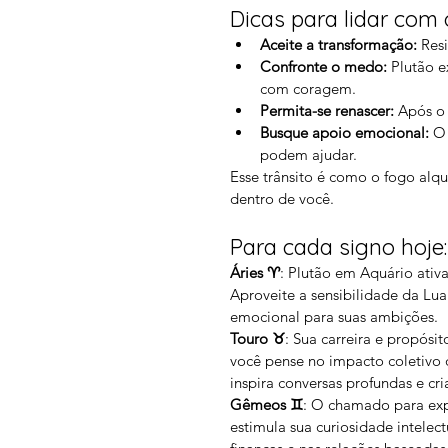
Dicas para lidar com 
Aceite a transformação:
 Res
Confronte o medo:
 Plutão e
com coragem.
Permita-se renascer:
 Após o 
Busque apoio emocional:
 O 
podem ajudar.
Esse trânsito é como o fogo alqu
dentro de você.
Para cada signo hoje:
Áries ♈️
: Plutão em Aquário ativ
Aproveite a sensibilidade da Lua
emocional para suas ambições.
Touro ♉️
: Sua carreira e propós
você pense no impacto coletivo
inspira conversas profundas e cria
Gêmeos ♊️
: O chamado para expl
estimula sua curiosidade intelect