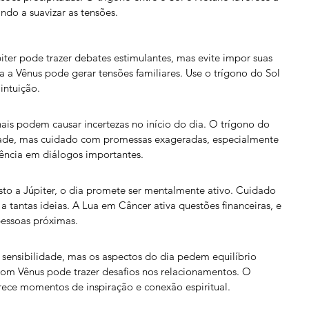
ando a suavizar as tensões.
ter pode trazer debates estimulantes, mas evite impor suas 
ua a Vênus pode gerar tensões familiares. Use o trígono do Sol 
intuição.
is podem causar incertezas no início do dia. O trígono do 
idade, mas cuidado com promessas exageradas, especialmente 
ciência em diálogos importantes.
to a Júpiter, o dia promete ser mentalmente ativo. Cuidado 
 tantas ideias. A Lua em Câncer ativa questões financeiras, e 
pessoas próximas.
sensibilidade, mas os aspectos do dia pedem equilíbrio 
com Vênus pode trazer desafios nos relacionamentos. O 
ece momentos de inspiração e conexão espiritual.