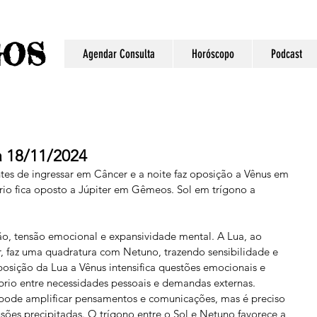
S
GO
Agendar Consulta
Horóscopo
Podcast
 18/11/2024
tes de ingressar em Câncer e a noite faz oposição a Vênus em 
rio fica oposto a Júpiter em Gêmeos. Sol em trígono a 
ão, tensão emocional e expansividade mental. A Lua, ao 
, faz uma quadratura com Netuno, trazendo sensibilidade e 
oposição da Lua a Vênus intensifica questões emocionais e 
brio entre necessidades pessoais e demandas externas. 
pode amplificar pensamentos e comunicações, mas é preciso 
ões precipitadas. O trígono entre o Sol e Netuno favorece a 