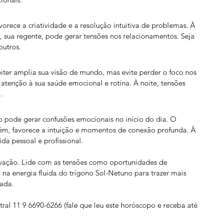
rece a criatividade e a resolução intuitiva de problemas. À 
, sua regente, pode gerar tensões nos relacionamentos. Seja 
outros.
ter amplia sua visão de mundo, mas evite perder o foco nos 
atenção à sua saúde emocional e rotina. À noite, tensões 
.
pode gerar confusões emocionais no início do dia. O 
ém, favorece a intuição e momentos de conexão profunda. À 
ida pessoal e profissional.
rvação. Lide com as tensões como oportunidades de 
na energia fluida do trígono Sol-Netuno para trazer mais 
nada.
ral 11 9 6690-6266 (fale que leu este horóscopo e receba até 