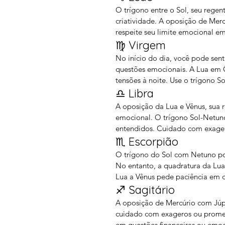
O trígono entre o Sol, seu rege
criatividade. A oposição de Merc
respeite seu limite emocional em
♍ Virgem
No início do dia, você pode sen
questões emocionais. A Lua em 
tensões à noite. Use o trígono So
♎ Libra
A oposição da Lua e Vênus, sua r
emocional. O trígono Sol-Netuno
entendidos. Cuidado com exager
♏ Escorpião
O trígono do Sol com Netuno pod
No entanto, a quadratura da Lua
Lua a Vênus pede paciência em q
♐ Sagitário
A oposição de Mercúrio com Júpi
cuidado com exageros ou promes
em questões financeiras ou emoc