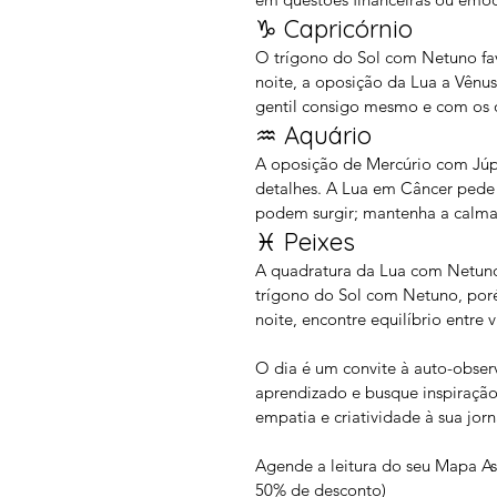
♑ Capricórnio
O trígono do Sol com Netuno favo
noite, a oposição da Lua a Vênus
gentil consigo mesmo e com os 
♒ Aquário
A oposição de Mercúrio com Júpi
detalhes. A Lua em Câncer pede 
podem surgir; mantenha a calma
♓ Peixes
A quadratura da Lua com Netuno 
trígono do Sol com Netuno, por
noite, encontre equilíbrio entre v
O dia é um convite à auto-obse
aprendizado e busque inspiração 
empatia e criatividade à sua jor
Agende a leitura do seu Mapa Ast
50% de desconto)