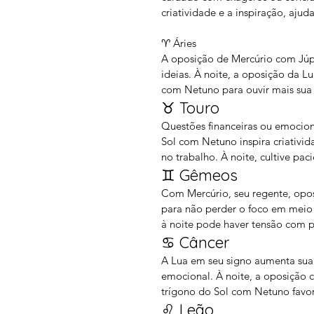
criatividade e a inspiração, ajud
♈ Áries
A oposição de Mercúrio com Júpi
ideias. À noite, a oposição da L
com Netuno para ouvir mais sua 
♉ Touro
Questões financeiras ou emociona
Sol com Netuno inspira criativ
no trabalho. À noite, cultive pa
♊ Gêmeos
Com Mercúrio, seu regente, opos
para não perder o foco em meio a
à noite pode haver tensão com 
♋ Câncer
A Lua em seu signo aumenta sua 
emocional. À noite, a oposição 
trígono do Sol com Netuno favor
♌ Leão