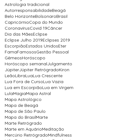
Astrologia tradicional
Autorresponsabilidade
Beagá
Belo Horizonte
Bolsonaro
Brasil
Capricórnio
Copa do Mundo
Coronavírus
Covid 19
Câncer
Dia das Mães
Eclipse
Eclipse Julho 2019
Eclipses 2019
Escorpião
Estados Unidos
Eter
Fama
Famosos
Gestão Pessoal
Gêmeos
Horóscopo
Horóscopo semanal
Julgamento
Júpiter
Júpiter Retrógrado
Kiron
Leão
Libra
Lua
Lua Crescente
Lua Fora de Curso
Lua Vazia
Lua em Escorpião
Lua em Virgem
Lula
Magia
Mapa Astral
Mapa Astrológico
Mapa de Beagá
Mapa de São Paulo
Mapa do Brasil
Marte
Marte Retrógrado
Marte em Aquário
Meditação
Mercúrio Retrógrado
Mindfulness