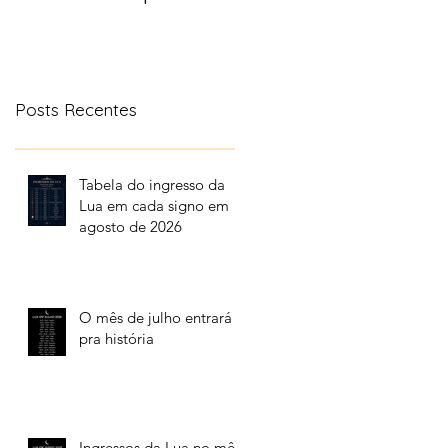
aonde a lua transita
no céu
Posts Recentes
Tabela do ingresso da
Lua em cada signo em
agosto de 2026
O mês de julho entrará
pra história
Ingressos da Lua no mês