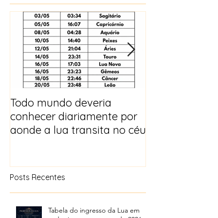
Todo mundo deveria
Horóscopo e p
conhecer diariamente por
para 2025
aonde a lua transita no céu
Posts Recentes
Tabela do ingresso da Lua em