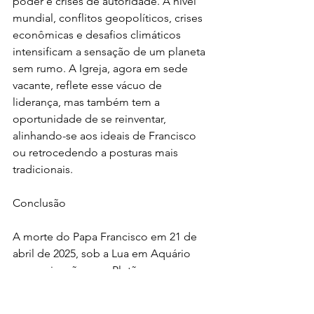
poder e crises de autoridade. A nível 
mundial, conflitos geopolíticos, crises 
econômicas e desafios climáticos 
intensificam a sensação de um planeta 
sem rumo. A Igreja, agora em sede 
vacante, reflete esse vácuo de 
liderança, mas também tem a 
oportunidade de se reinventar, 
alinhando-se aos ideais de Francisco 
ou retrocedendo a posturas mais 
tradicionais.
Conclusão
A morte do Papa Francisco em 21 de 
abril de 2025, sob a Lua em Aquário 
em conjunção com Plutão, marca um 
momento de transformação profunda, 
tanto para a Igreja Católica quanto para 