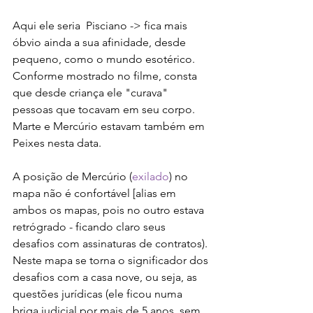
Aqui ele seria  Pisciano -> fica mais 
óbvio ainda a sua afinidade, desde 
pequeno, como o mundo esotérico. 
Conforme mostrado no filme, consta 
que desde criança ele "curava" 
pessoas que tocavam em seu corpo. 
Marte e Mercúrio estavam também em 
Peixes nesta data.
A posição de Mercúrio (
exilado
) no 
mapa não é confortável [alias em 
ambos os mapas, pois no outro estava 
retrógrado - ficando claro seus 
desafios com assinaturas de contratos). 
Neste mapa se torna o significador dos 
desafios com a casa nove, ou seja, as 
questões jurídicas (ele ficou numa 
briga judicial por mais de 5 anos, sem 