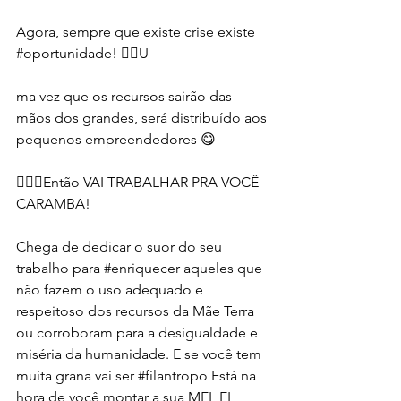
Agora, sempre que existe crise existe 
#oportunidade
! ☝🏿U
ma vez que os recursos sairão das 
mãos dos grandes, será distribuído aos 
pequenos empreendedores 😋
🏃🏽‍♀️Então VAI TRABALHAR PRA VOCÊ 
CARAMBA!
Chega de dedicar o suor do seu 
trabalho para 
#enriquecer
 aqueles que 
não fazem o uso adequado e 
respeitoso dos recursos da Mãe Terra 
ou corroboram para a desigualdade e 
miséria da humanidade. E se você tem 
muita grana vai ser 
#filantropo
 Está na 
hora de você montar a sua MEI, EI, 