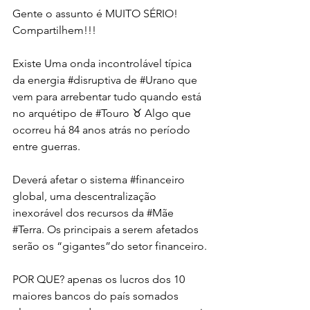
Gente o assunto é MUITO SÉRIO! 
Compartilhem!!!
Existe Uma onda incontrolável típica 
da energia 
#disruptiva
 de 
#Urano
 que 
vem para arrebentar tudo quando está 
no arquétipo de 
#Touro
 ♉️ Algo que 
ocorreu há 84 anos atrás no período 
entre guerras.
Deverá afetar o sistema 
#financeiro
global, uma descentralização 
inexorável dos recursos da 
#Mãe
#Terra
. Os principais a serem afetados 
serão os “gigantes”do setor financeiro.
POR QUE? apenas os lucros dos 10 
maiores bancos do país somados 