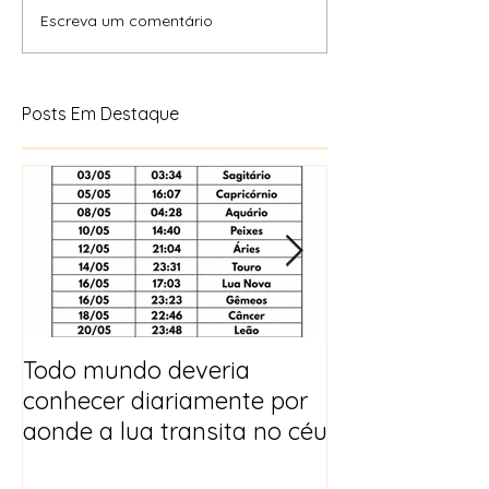
Escreva um comentário
Posts Em Destaque
Todo mundo deveria
Horóscopo e p
conhecer diariamente por
para 2025
aonde a lua transita no céu