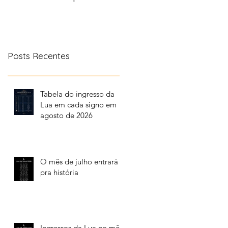
aonde a lua transita
no céu
Posts Recentes
Tabela do ingresso da
Lua em cada signo em
agosto de 2026
O mês de julho entrará
pra história
Ingressos da Lua no mês