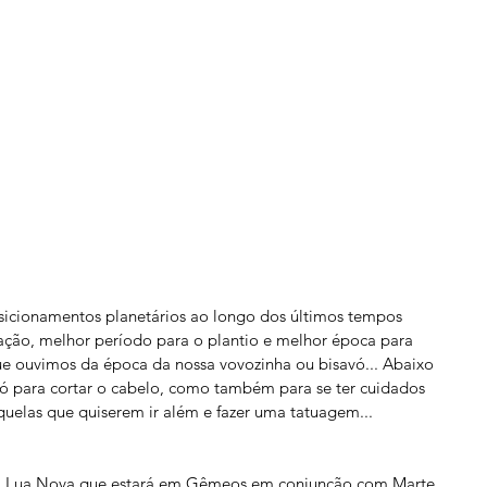
sicionamentos planetários ao longo dos últimos tempos 
tação, melhor período para o plantio e melhor época para 
que ouvimos da época da nossa vovozinha ou bisavó... Abaixo 
ó para cortar o cabelo, como também para se ter cuidados 
aquelas que quiserem ir além e fazer uma tatuagem...  
da Lua Nova que estará em Gêmeos em conjunção com Marte 