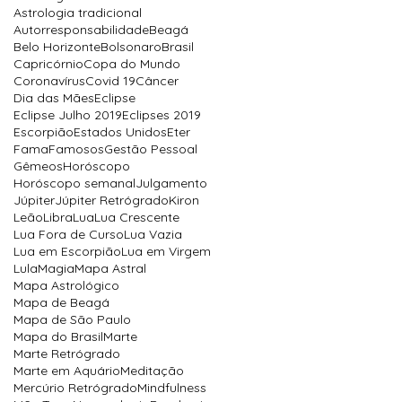
Astrologia tradicional
Autorresponsabilidade
Beagá
Belo Horizonte
Bolsonaro
Brasil
Capricórnio
Copa do Mundo
Coronavírus
Covid 19
Câncer
Dia das Mães
Eclipse
Eclipse Julho 2019
Eclipses 2019
Escorpião
Estados Unidos
Eter
Fama
Famosos
Gestão Pessoal
Gêmeos
Horóscopo
Horóscopo semanal
Julgamento
Júpiter
Júpiter Retrógrado
Kiron
Leão
Libra
Lua
Lua Crescente
Lua Fora de Curso
Lua Vazia
Lua em Escorpião
Lua em Virgem
Lula
Magia
Mapa Astral
Mapa Astrológico
Mapa de Beagá
Mapa de São Paulo
Mapa do Brasil
Marte
Marte Retrógrado
Marte em Aquário
Meditação
Mercúrio Retrógrado
Mindfulness