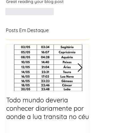
Great reading your blog post
Curtir
Responder
Posts Em Destaque
Todo mundo deveria
Horóscopo e p
conhecer diariamente por
para 2025
aonde a lua transita no céu