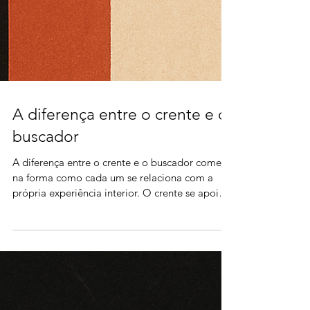
A diferença entre o crente e o
buscador
A diferença entre o crente e o buscador começa
na forma como cada um se relaciona com a
própria experiência interior. O crente se apoia
em algo que lhe é entregue pronto: uma
doutrina, uma promessa, uma figura de
autoridade que diz possuir a verdade. Ele
deposita sua confiança “fora”, acreditando que
o sentido da vida está em algo já determinado,