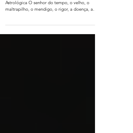
Tudo sobre Saturno e Saturno
em cada signo
⭐ Saturno — O Maléfico Maior na Tradição
Astrológica O senhor do tempo, o velho, o
maltrapilho, o mendigo, o rigor, a doença, a
morte, o limite, o contêiner, a morosidade, a
paciência… Frio + Seco = a natureza oposta ao
princípio vital Na visão clássica, Saturno é
chamado de maléfico maior porque sua
constituição elemental — fria e seca — é
antagônica ao que sustenta a vida (calor e
umidade). Assim, Saturno simboliza aquilo que
contrai, separa, seca, esfria, distancia, petrif