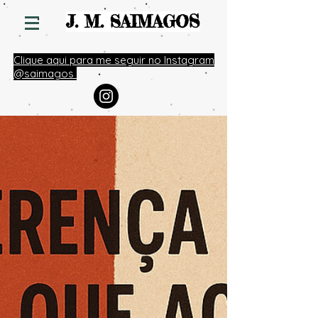
S
J. M. SAIMAGO
Clique aqui para me seguir no Instagram
@saimagos