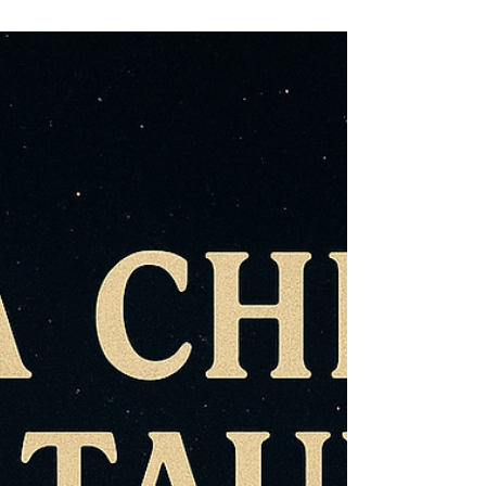
grande demais pra perceber
os detalhes
Mercúrio Retrógrado: o Cérebro em Curto-
Circuito 1. O Mensageiro em Regressão
Mercúrio é o princípio da comunicação, da
linguagem e da integração das percepções. No
cérebro, ele corresponde ao sistema de
processamento simbólico, envolvendo o córtex
pré-frontal, a área de Broca (fala e expressão) e
a área de Wernicke (interpretação e
compreensão). Quando Mercúrio está
retrógrado, não é apenas o trânsito astrológico
que se inverte — é a própria arquitetura
cognitiva que volta s