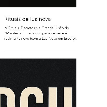
Rituais de lua nova
🜂 Rituais, Decretos e a Grande Ilusão do
“Manifestar”: nada do que você pede é
realmente novo (com a Lua Nova em Escorpião
abrindo um portal de destino) As pessoas
adoram acreditar que estão criando o próprio
destino. Que basta intencionar, mentalizar,
afirmar, vibrar alto, acender vela, fazer ritual,
decretar ao universo… que as coisas
acontecem. Mas aqui está a verdade incômoda
— e libertadora: Nada do que você “pede” é