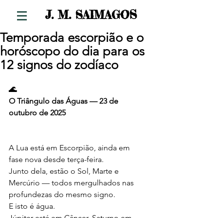
S
J. M. SAIMAGO
Temporada escorpião e o
horóscopo do dia para os
12 signos do zodíaco
🌊
O Triângulo das Águas — 23 de 
outubro de 2025
A Lua está em Escorpião, ainda em 
fase nova desde terça-feira.
Junto dela, estão o Sol, Marte e 
Mercúrio — todos mergulhados nas 
profundezas do mesmo signo.
E isto é água.
Júpiter está em Câncer, Saturno em 