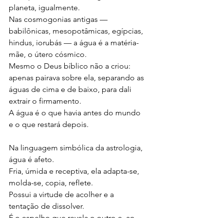
planeta, igualmente.
Nas cosmogonias antigas — 
babilônicas, mesopotâmicas, egípcias, 
hindus, iorubás — a água é a matéria-
mãe, o útero cósmico.
Mesmo o Deus bíblico não a criou: 
apenas pairava sobre ela, separando as 
águas de cima e de baixo, para dali 
extrair o firmamento.
A água é o que havia antes do mundo 
e o que restará depois.
Na linguagem simbólica da astrologia, 
água é afeto.
Fria, úmida e receptiva, ela adapta-se, 
molda-se, copia, reflete.
Possui a virtude de acolher e a 
tentação de dissolver.
É o espelho que revela o outro e, ao 