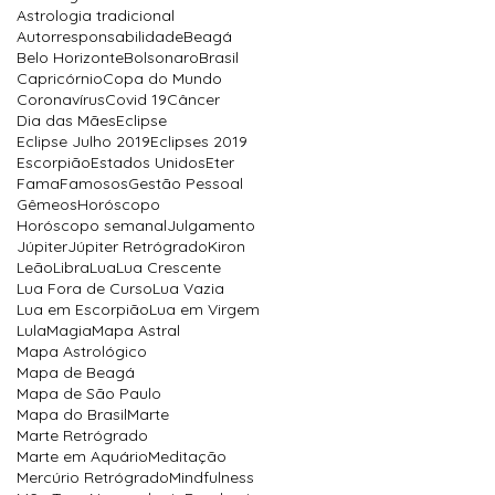
Astrologia tradicional
Autorresponsabilidade
Beagá
Belo Horizonte
Bolsonaro
Brasil
Capricórnio
Copa do Mundo
Coronavírus
Covid 19
Câncer
Dia das Mães
Eclipse
Eclipse Julho 2019
Eclipses 2019
Escorpião
Estados Unidos
Eter
Fama
Famosos
Gestão Pessoal
Gêmeos
Horóscopo
Horóscopo semanal
Julgamento
Júpiter
Júpiter Retrógrado
Kiron
Leão
Libra
Lua
Lua Crescente
Lua Fora de Curso
Lua Vazia
Lua em Escorpião
Lua em Virgem
Lula
Magia
Mapa Astral
Mapa Astrológico
Mapa de Beagá
Mapa de São Paulo
Mapa do Brasil
Marte
Marte Retrógrado
Marte em Aquário
Meditação
Mercúrio Retrógrado
Mindfulness