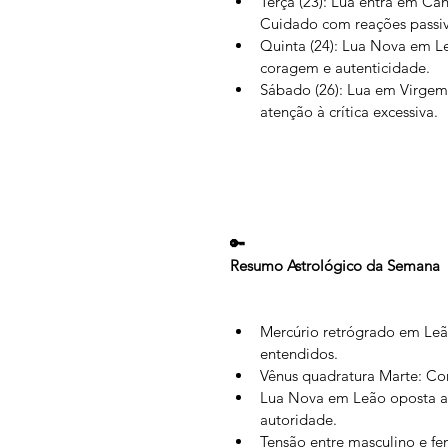
Terça (23): Lua entra em Cân
Cuidado com reações passiv
Quinta (24): Lua Nova em L
coragem e autenticidade.
Sábado (26): Lua em Virgem 
atenção à crítica excessiva.
🔑
Resumo Astrológico da Semana
Mercúrio retrógrado em Leão
entendidos.
Vênus quadratura Marte: Con
Lua Nova em Leão oposta a P
autoridade.
Tensão entre masculino e fe