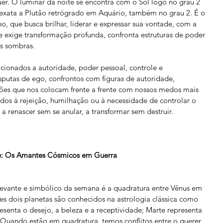
r. O luminar da noite se encontra com o Sol logo no grau 2 
exata a Plutão retrógrado em Aquário, também no grau 2. É o 
o, que busca brilhar, liderar e expressar sua vontade, com a 
e exige transformação profunda, confronta estruturas de poder 
as sombras.
cionados a autoridade, poder pessoal, controle e 
utas de ego, confrontos com figuras de autoridade, 
ções que nos colocam frente a frente com nossos medos mais 
dos à rejeição, humilhação ou à necessidade de controlar o 
a renascer sem se anular, a transformar sem destruir.
e: Os Amantes Cósmicos em Guerra
evante e simbólico da semana é a quadratura entre Vênus em 
 dois planetas são conhecidos na astrologia clássica como 
senta o desejo, a beleza e a receptividade; Marte representa 
 Quando estão em quadratura, temos conflitos entre o querer 