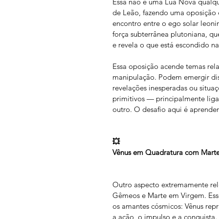
Essa não é uma Lua Nova qualque
de Leão, fazendo uma oposição 
encontro entre o ego solar leonin
força subterrânea plutoniana, qu
e revela o que está escondido n
Essa oposição acende temas rela
manipulação. Podem emergir disp
revelações inesperadas ou situa
primitivos — principalmente liga
outro. O desafio aqui é aprender 
💥
Vênus em Quadratura com Mart
Outro aspecto extremamente rel
Gêmeos e Marte em Virgem. Esses
os amantes cósmicos: Vênus repre
a ação, o impulso e a conquista.