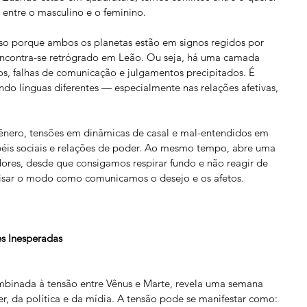
r, entre o masculino e o feminino.
so porque ambos os planetas estão em signos regidos por 
ncontra-se retrógrado em Leão. Ou seja, há uma camada 
os, falhas de comunicação e julgamentos precipitados. É 
do línguas diferentes — especialmente nas relações afetivas, 
 gênero, tensões em dinâmicas de casal e mal-entendidos em 
péis sociais e relações de poder. Ao mesmo tempo, abre uma 
ores, desde que consigamos respirar fundo e não reagir de 
visar o modo como comunicamos o desejo e os afetos.
s Inesperadas
mbinada à tensão entre Vênus e Marte, revela uma semana 
r, da política e da mídia. A tensão pode se manifestar como: