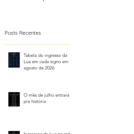
aonde a lua transita
no céu
Posts Recentes
Tabela do ingresso da
Lua em cada signo em
agosto de 2026
O mês de julho entrará
pra história
Ingressos da Lua no mês