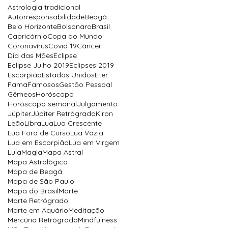
Astrologia tradicional
Autorresponsabilidade
Beagá
Belo Horizonte
Bolsonaro
Brasil
Capricórnio
Copa do Mundo
Coronavírus
Covid 19
Câncer
Dia das Mães
Eclipse
Eclipse Julho 2019
Eclipses 2019
Escorpião
Estados Unidos
Eter
Fama
Famosos
Gestão Pessoal
Gêmeos
Horóscopo
Horóscopo semanal
Julgamento
Júpiter
Júpiter Retrógrado
Kiron
Leão
Libra
Lua
Lua Crescente
Lua Fora de Curso
Lua Vazia
Lua em Escorpião
Lua em Virgem
Lula
Magia
Mapa Astral
Mapa Astrológico
Mapa de Beagá
Mapa de São Paulo
Mapa do Brasil
Marte
Marte Retrógrado
Marte em Aquário
Meditação
Mercúrio Retrógrado
Mindfulness