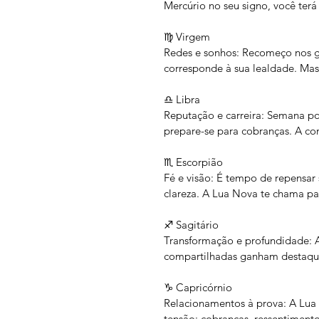
Mercúrio no seu signo, você terá
♍ Virgem
Redes e sonhos: Recomeço nos g
corresponde à sua lealdade. Mas 
♎ Libra
Reputação e carreira: Semana po
prepare-se para cobranças. A co
♏ Escorpião
Fé e visão: É tempo de repensar 
clareza. A Lua Nova te chama par
♐ Sagitário
Transformação e profundidade: As
compartilhadas ganham destaque.
♑ Capricórnio
Relacionamentos à prova: A Lua
tensão: cobranças, ressentimento