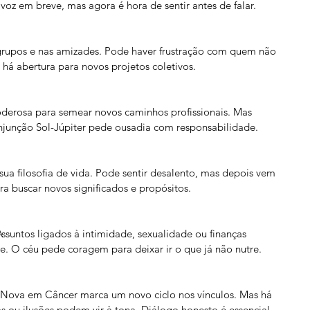
 voz em breve, mas agora é hora de sentir antes de falar.
rupos e nas amizades. Pode haver frustração com quem não 
há abertura para novos projetos coletivos.
derosa para semear novos caminhos profissionais. Mas 
njunção Sol-Júpiter pede ousadia com responsabilidade.
sua filosofia de vida. Pode sentir desalento, mas depois vem 
a buscar novos significados e propósitos.
suntos ligados à intimidade, sexualidade ou finanças 
 O céu pede coragem para deixar ir o que já não nutre.
 Nova em Câncer marca um novo ciclo nos vínculos. Mas há 
s ou ilusões podem vir à tona. Diálogo honesto é essencial.