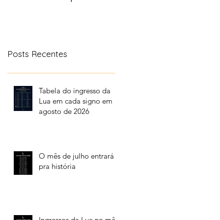
aonde a lua transita
no céu
Posts Recentes
Tabela do ingresso da
Lua em cada signo em
agosto de 2026
O mês de julho entrará
pra história
Ingressos da Lua no mês